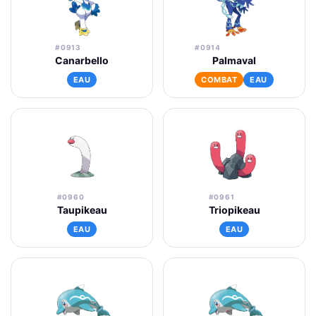
#0913
#0914
Canarbello
Palmaval
EAU
COMBAT
EAU
#0960
#0961
Taupikeau
Triopikeau
EAU
EAU