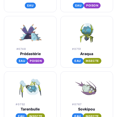
EAU
EAU
POISON
#0748
#0751
Prédastérie
Araqua
EAU
POISON
EAU
INSECTE
#0752
#0767
Tarenbulle
Sovkipou
EAU
INSECTE
EAU
INSECTE