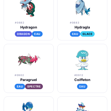
#0882
#0883
Hydragon
Hydragla
DRAGON
EAU
EAU
GLACE
#0902
#0912
Paragruel
Coiffeton
EAU
SPECTRE
EAU