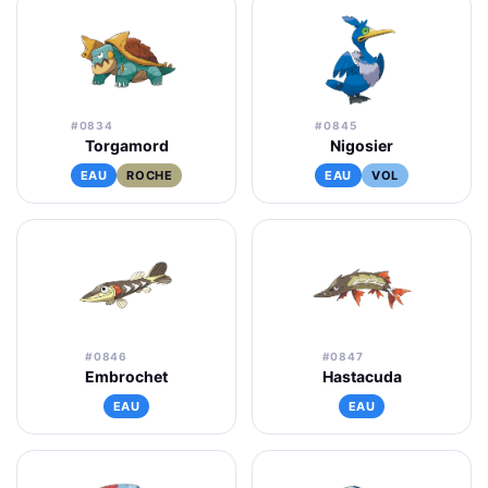
#0834
#0845
Torgamord
Nigosier
EAU
ROCHE
EAU
VOL
#0846
#0847
Embrochet
Hastacuda
EAU
EAU