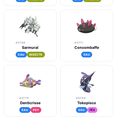
#0768
#0771
Sarmuraï
Concombaffe
EAU
INSECTE
EAU
#0779
#0788
Denticrisse
Tokopisco
EAU
PSY
EAU
FÉE