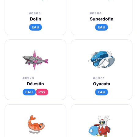
#0963
#0964
Dofin
Superdofin
EAU
EAU
#0976
#0977
Délestin
Oyacata
EAU
PSY
EAU