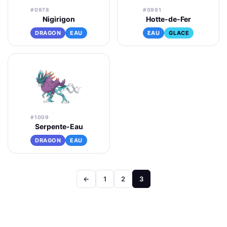
#0978
#0991
Nigirigon
Hotte-de-Fer
DRAGON
EAU
EAU
GLACE
#1009
Serpente-Eau
DRAGON
EAU
Pagination
←
1
2
3
des
publications