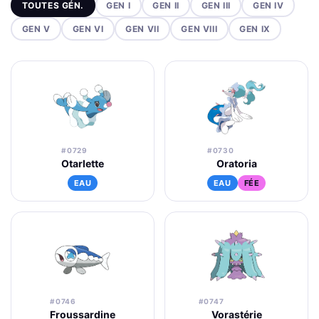
TOUTES GÉN.
GEN I
GEN II
GEN III
GEN IV
GEN V
GEN VI
GEN VII
GEN VIII
GEN IX
#0729
#0730
Otarlette
Oratoria
EAU
EAU
FÉE
#0746
#0747
Froussardine
Vorastérie