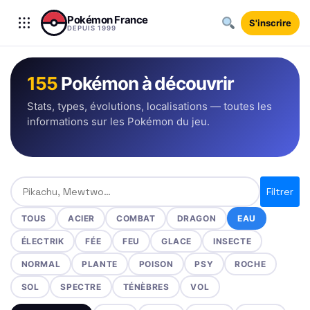
Aller au contenu
Pokémon France
S'inscrire
DEPUIS 1999
155
Pokémon à découvrir
Stats, types, évolutions, localisations — toutes les
informations sur les Pokémon du jeu.
Rechercher un Pokémon
Filtrer
TOUS
ACIER
COMBAT
DRAGON
EAU
ÉLECTRIK
FÉE
FEU
GLACE
INSECTE
NORMAL
PLANTE
POISON
PSY
ROCHE
SOL
SPECTRE
TÉNÈBRES
VOL