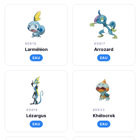
#0816
#0817
Larméléon
Arrozard
EAU
EAU
#0818
#0833
Lézargus
Khélocrok
EAU
EAU