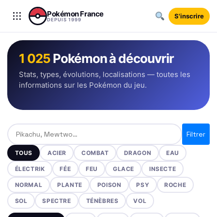
Aller au contenu
Pokémon France
S'inscrire
DEPUIS 1999
1 025
Pokémon à découvrir
Stats, types, évolutions, localisations — toutes les
informations sur les Pokémon du jeu.
Rechercher un Pokémon
Filtrer
TOUS
ACIER
COMBAT
DRAGON
EAU
ÉLECTRIK
FÉE
FEU
GLACE
INSECTE
NORMAL
PLANTE
POISON
PSY
ROCHE
SOL
SPECTRE
TÉNÈBRES
VOL