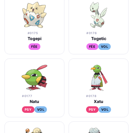
#0175
#0176
Togepi
Togetic
FÉE
FÉE
VOL
#0177
#0178
Natu
Xatu
PSY
VOL
PSY
VOL