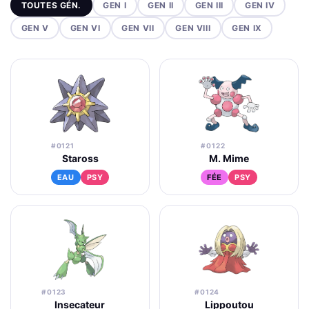
TOUTES GÉN.
GEN I
GEN II
GEN III
GEN IV
GEN V
GEN VI
GEN VII
GEN VIII
GEN IX
#0121
#0122
Staross
M. Mime
EAU
PSY
FÉE
PSY
#0123
#0124
Insecateur
Lippoutou