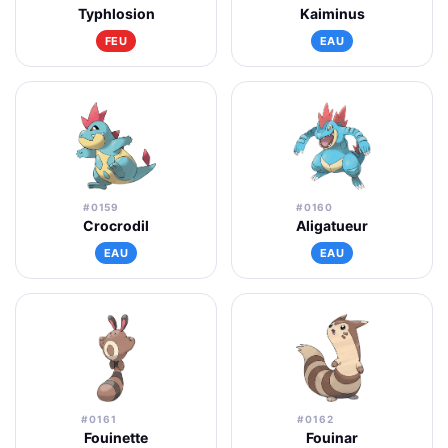
Typhlosion
Kaiminus
FEU
EAU
#0159
#0160
Crocrodil
Aligatueur
EAU
EAU
#0161
#0162
Fouinette
Fouinar