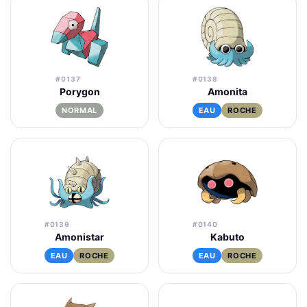
#0137
#0138
Porygon
Amonita
NORMAL
EAU
ROCHE
#0139
#0140
Amonistar
Kabuto
EAU
ROCHE
EAU
ROCHE