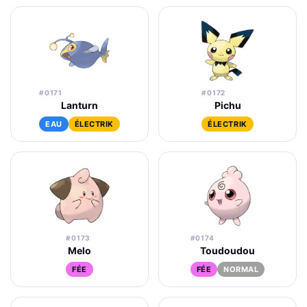
#0171
#0172
Lanturn
Pichu
EAU
ÉLECTRIK
ÉLECTRIK
#0173
#0174
Melo
Toudoudou
FÉE
FÉE
NORMAL