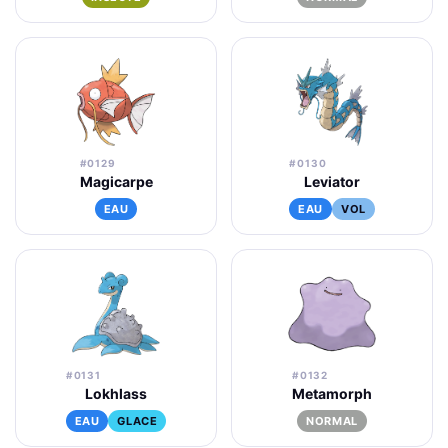
#0129
#0130
Magicarpe
Leviator
EAU
EAU
VOL
#0131
#0132
Lokhlass
Metamorph
EAU
GLACE
NORMAL