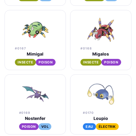
#0167
#0168
Mimigal
Migalos
INSECTE
POISON
INSECTE
POISON
#0169
#0170
Nostenfer
Loupio
POISON
VOL
EAU
ÉLECTRIK