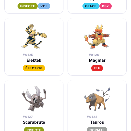
INSECTE
VOL
GLACE
PSY
#0125
#0126
Elektek
Magmar
ÉLECTRIK
FEU
#0127
#0128
Scarabrute
Tauros
INSECTE
NORMAL