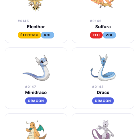
#0145
#0146
Electhor
Sulfura
ÉLECTRIK
VOL
FEU
VOL
#0147
#0148
Minidraco
Draco
DRAGON
DRAGON