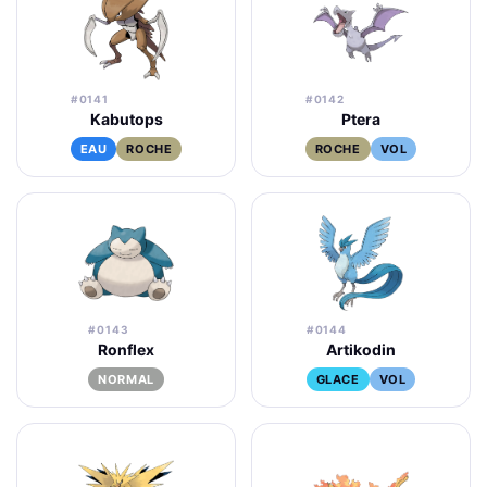
#0141
#0142
Kabutops
Ptera
EAU
ROCHE
ROCHE
VOL
#0143
#0144
Ronflex
Artikodin
NORMAL
GLACE
VOL