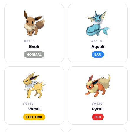
#0133
#0134
Evoli
Aquali
NORMAL
EAU
#0135
#0136
Voltali
Pyroli
ÉLECTRIK
FEU