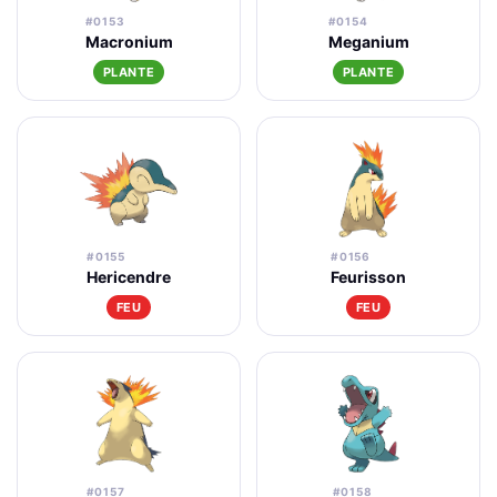
#0153
#0154
Macronium
Meganium
PLANTE
PLANTE
#0155
#0156
Hericendre
Feurisson
FEU
FEU
#0157
#0158