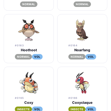
NORMAL
NORMAL
#0163
#0164
Hoothoot
Noarfang
NORMAL
VOL
NORMAL
VOL
#0165
#0166
Coxy
Coxyclaque
INSECTE
VOL
INSECTE
VOL