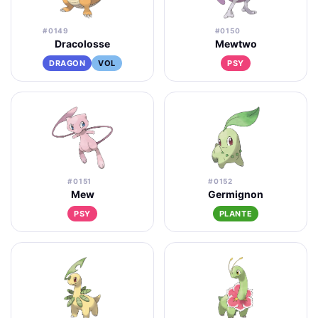
#0149
#0150
Dracolosse
Mewtwo
DRAGON
VOL
PSY
#0151
#0152
Mew
Germignon
PSY
PLANTE