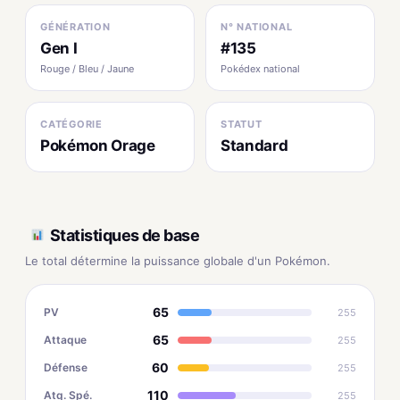
GÉNÉRATION
N° NATIONAL
Gen I
#135
Rouge / Bleu / Jaune
Pokédex national
CATÉGORIE
STATUT
Pokémon Orage
Standard
Statistiques de base
Le total détermine la puissance globale d'un Pokémon.
65
PV
255
65
Attaque
255
60
Défense
255
110
Atq. Spé.
255