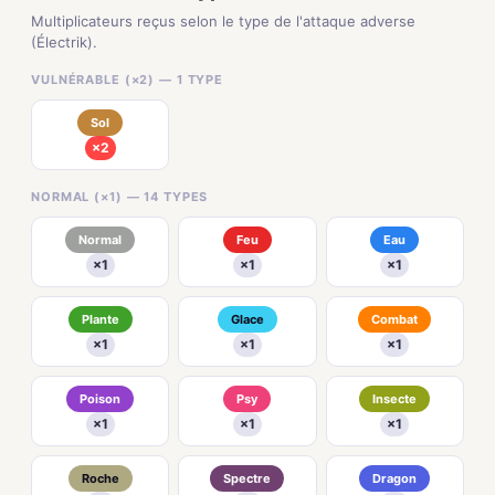
Multiplicateurs reçus selon le type de l'attaque adverse
(Électrik).
VULNÉRABLE (×2) — 1 TYPE
Sol
×2
NORMAL (×1) — 14 TYPES
Normal
Feu
Eau
×1
×1
×1
Plante
Glace
Combat
×1
×1
×1
Poison
Psy
Insecte
×1
×1
×1
Roche
Spectre
Dragon