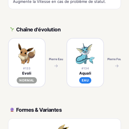
Augmente la Vitesse en cas de problème de statut.
Chaîne d'évolution
Pierre Eau
Pierre Foudre
→
→
#133
#134
Evoli
Aquali
NORMAL
EAU
Formes & Variantes