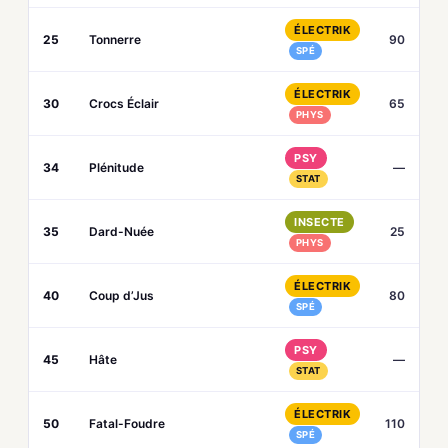
ÉLECTRIK
25
Tonnerre
90
SPÉ
ÉLECTRIK
30
Crocs Éclair
65
PHYS
PSY
34
Plénitude
—
STAT
INSECTE
35
Dard-Nuée
25
PHYS
ÉLECTRIK
40
Coup d’Jus
80
SPÉ
PSY
45
Hâte
—
STAT
ÉLECTRIK
50
Fatal-Foudre
110
SPÉ