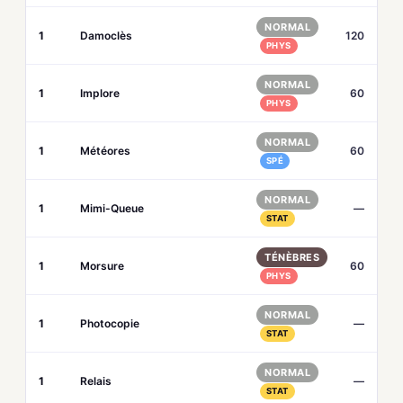
NORMAL
1
Damoclès
120
PHYS
NORMAL
1
Implore
60
PHYS
NORMAL
1
Météores
60
SPÉ
NORMAL
1
Mimi-Queue
—
STAT
TÉNÈBRES
1
Morsure
60
PHYS
NORMAL
1
Photocopie
—
STAT
NORMAL
1
Relais
—
STAT