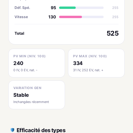
95
Déf. Spé.
255
130
Vitesse
255
525
Total
PV MIN (NIV. 100)
PV MAX (NIV. 100)
240
334
0 IV, 0 EV, nat. -
31 IV, 252 EV, nat. +
VARIATION GEN
Stable
Inchangées récemment
Efficacité des types