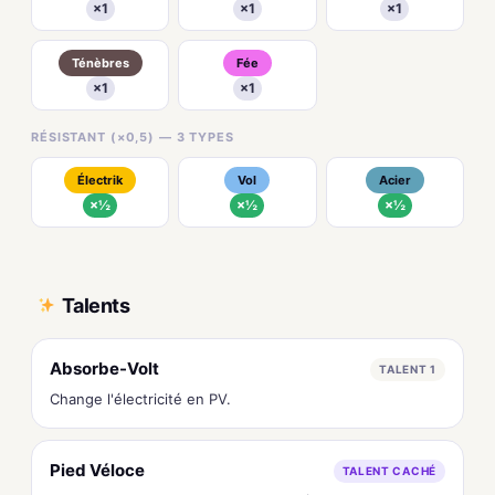
×1
×1
×1
Ténèbres
Fée
×1
×1
RÉSISTANT (×0,5) — 3 TYPES
Électrik
Vol
Acier
×½
×½
×½
Talents
Absorbe-Volt
TALENT 1
Change l'électricité en PV.
Pied Véloce
TALENT CACHÉ