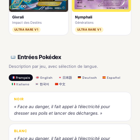
Givrali
Nymphali
Impact des Destins
Générations
ULTRA RARE V1
ULTRA RARE V1
Entrées Pokédex
Description par jeu, avec sélection de langue.
Français
English
日本語
Deutsch
Español
Italiano
한국어
中文
NOIR
« Face au danger, il fait appel à l’électricité pour
dresser ses poils et lancer des décharges. »
BLANC
« Face au danger, il fait appel à l’électricité pour