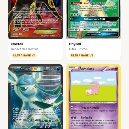
Noctali
Phyllali
Impact des Destins
Ultra-Prisme
ULTRA RARE V1
ULTRA RARE V1