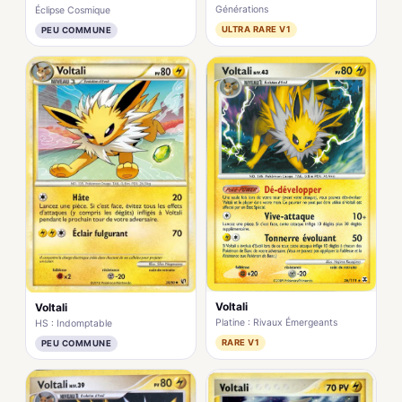
Générations
Éclipse Cosmique
ULTRA RARE V1
PEU COMMUNE
Voltali
Voltali
Platine : Rivaux Émergeants
HS : Indomptable
RARE V1
PEU COMMUNE