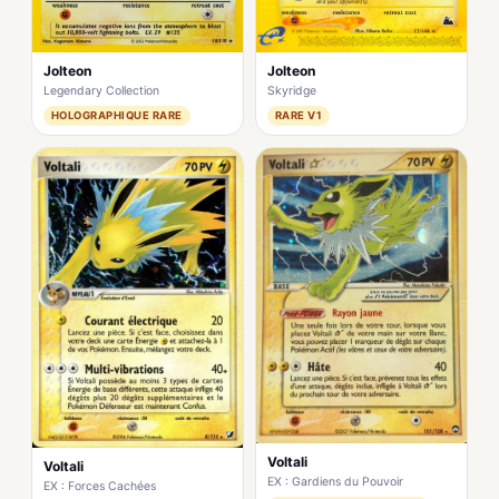
Jolteon
Jolteon
Legendary Collection
Skyridge
HOLOGRAPHIQUE RARE
RARE V1
Voltali
Voltali
EX : Gardiens du Pouvoir
EX : Forces Cachées