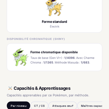
Forme standard
Électrik
DISPONIBILITÉ CHROMATIQUE (SHINY)
Forme chromatique disponible
Taux de base (Gen VI+) :
1/4096
. Avec Charme
Chroma :
1/1365
. Méthode Masuda :
1/683
.
Capacités & Apprentissages
Capacités apprenables par ce Pokémon, par méthode.
Par niveau
CT / CS
Attaques œuf
Maîtres capacités