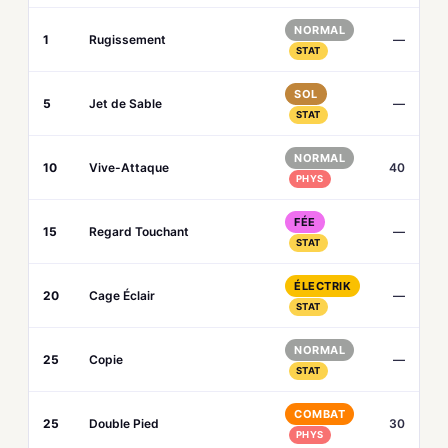
NORMAL
1
Rugissement
—
STAT
SOL
5
Jet de Sable
—
STAT
NORMAL
10
Vive-Attaque
40
PHYS
FÉE
15
Regard Touchant
—
STAT
ÉLECTRIK
20
Cage Éclair
—
STAT
NORMAL
25
Copie
—
STAT
COMBAT
25
Double Pied
30
PHYS