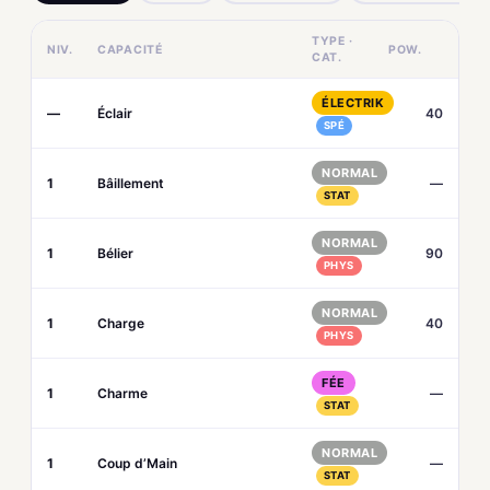
TYPE ·
NIV.
CAPACITÉ
POW.
CAT.
ÉLECTRIK
—
Éclair
40
SPÉ
NORMAL
1
Bâillement
—
STAT
NORMAL
1
Bélier
90
PHYS
NORMAL
1
Charge
40
PHYS
FÉE
1
Charme
—
STAT
NORMAL
1
Coup d’Main
—
STAT