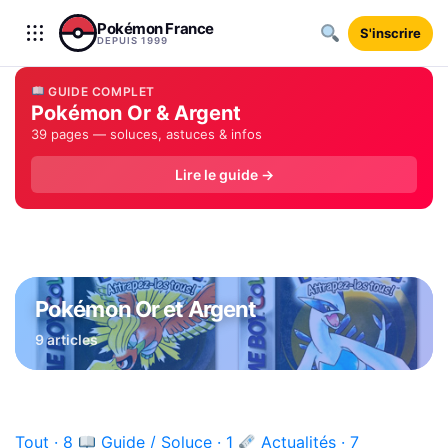
Aller au contenu
Pokémon France
S'inscrire
DEPUIS 1999
GUIDE COMPLET
Pokémon Or & Argent
39 pages — soluces, astuces & infos
Lire le guide →
Pokémon Or et Argent
9 articles
Tout · 8
Guide / Soluce · 1
Actualités · 7