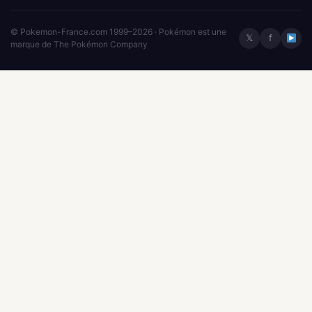
© Pokemon-France.com 1999–2026 · Pokémon est une
𝕏
f
marque de The Pokémon Company