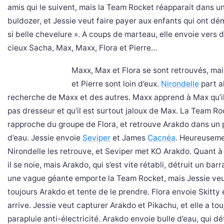
amis qui le suivent, mais la Team Rocket réapparait dans u
buldozer, et Jessie veut faire payer aux enfants qui ont dém
si belle chevelure ». A coups de marteau, elle envoie vers d
cieux Sacha, Max, Maxx, Flora et Pierre…
Maxx, Max et Flora se sont retrouvés, ma
et Pierre sont loin d’eux.
Nirondelle
part al
recherche de Maxx et des autres. Maxx apprend à Max qu’il
pas dresseur et qu’il est surtout jaloux de Max. La Team Ro
rapproche du groupe de Flora, et retrouve Arakdo dans un 
d’eau. Jessie envoie
Seviper
et James
Cacnéa
. Heureuseme
Nirondelle les retrouve, et Seviper met KO Arakdo. Quant 
il se noie, mais Arakdo, qui s’est vite rétabli, détruit un bar
une vague géante emporte la Team Rocket, mais Jessie ve
toujours Arakdo et tente de le prendre. Flora envoie Skitty
arrive. Jessie veut capturer Arakdo et Pikachu, et elle a tou
parapluie anti-électricité. Arakdo envoie bulle d’eau, qui dét