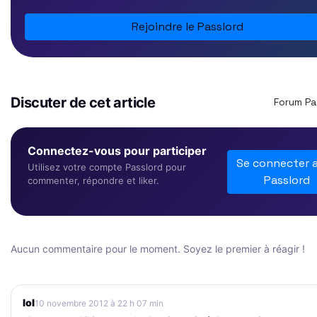
Rejoindre le Passlord
Discuter de cet article
Forum Pa
Connectez-vous pour participer
Se connecter 
Utilisez votre compte Passlord pour
Passlord
commenter, répondre et liker.
Aucun commentaire pour le moment. Soyez le premier à réagir !
lol
10 novembre 2012 à 22 h 07 min