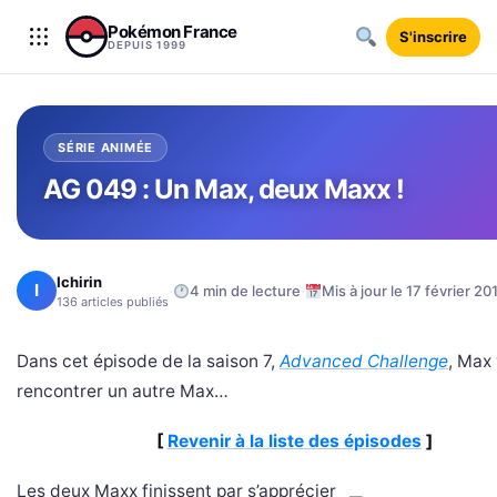
Aller au contenu
Pokémon France
S'inscrire
DEPUIS 1999
SÉRIE ANIMÉE
AG 049 : Un Max, deux Maxx !
Ichirin
I
·
·
4 min de lecture
Mis à jour le 17 février 20
136 articles publiés
Dans cet épisode de la saison 7,
Advanced Challenge
, Max
rencontrer un autre Max…
[
Revenir à la liste des épisodes
]
Les deux Maxx finissent par s’apprécier