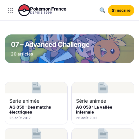
Aller au contenu
Pokémon France
S'inscrire
DEPUIS 1999
07 – Advanced Challenge
20 articles
Série animée
Série animée
AG 059 : Des matchs
AG 058 : La vallée
électriques
infernale
26 août 2012
26 août 2012