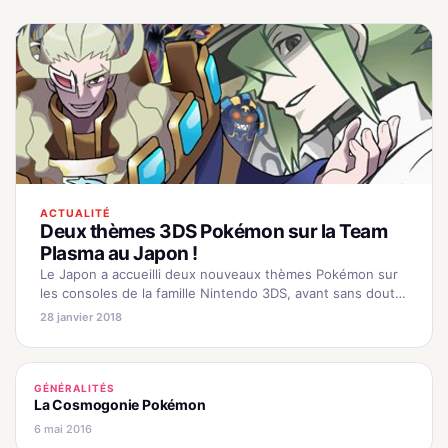
ACTUALITÉ
Deux thèmes 3DS Pokémon sur la Team
Plasma au Japon !
Le Japon a accueilli deux nouveaux thèmes Pokémon sur
les consoles de la famille Nintendo 3DS, avant sans doute
une prochaine sortie internationale... Deux nouveaux
28 janvier 2018
thèmes Pokémon pour…
GÉNÉRALITÉS
La Cosmogonie Pokémon
6 mai 2016