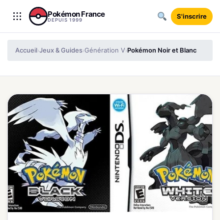
Aller au contenu
Pokémon France
S'inscrire
DEPUIS 1999
Accueil
Jeux & Guides
Génération V
Pokémon Noir et Blanc
›
›
›