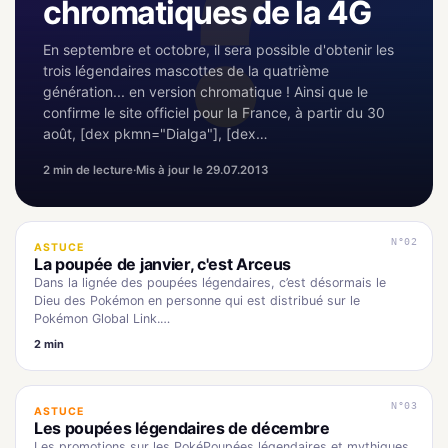
chromatiques de la 4G
En septembre et octobre, il sera possible d'obtenir les
trois légendaires mascottes de la quatrième
génération... en version chromatique ! Ainsi que le
confirme le site officiel pour la France, à partir du 30
août, [dex pkmn="Dialga"], [dex…
2 min de lecture
·
Mis à jour le 29.07.2013
N°02
ASTUCE
La poupée de janvier, c'est Arceus
Dans la lignée des poupées légendaires, c’est désormais le
Dieu des Pokémon en personne qui est distribué sur le
Pokémon Global Link.…
2 min
N°03
ASTUCE
Les poupées légendaires de décembre
Les promotions sur les PokéPoupées légendaires et mythiques