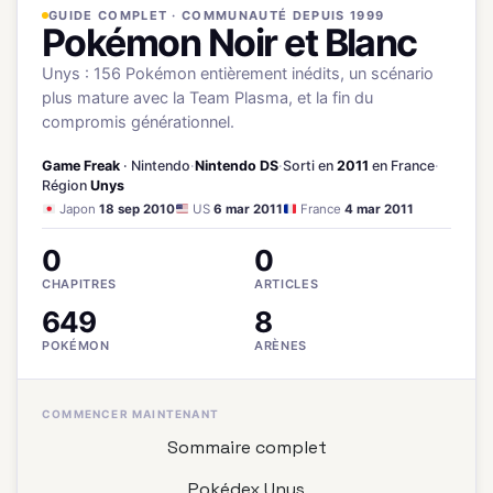
GUIDE COMPLET · COMMUNAUTÉ DEPUIS 1999
Pokémon Noir et Blanc
Unys : 156 Pokémon entièrement inédits, un scénario
plus mature avec la Team Plasma, et la fin du
compromis générationnel.
Game Freak
· Nintendo
·
Nintendo DS
·
Sorti en
2011
en France
·
Région
Unys
Japon
18 sep 2010
US
6 mar 2011
France
4 mar 2011
0
0
CHAPITRES
ARTICLES
649
8
POKÉMON
ARÈNES
COMMENCER MAINTENANT
Sommaire complet
Pokédex Unys