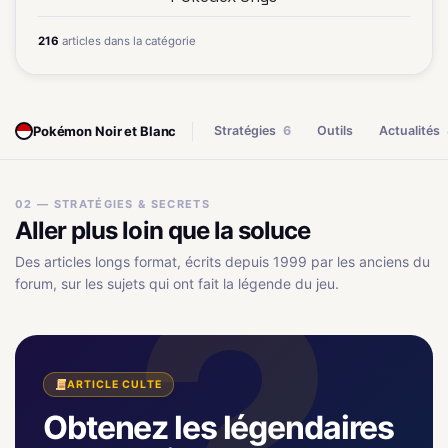
216
articles dans la catégorie
Pokémon Noir et Blanc
Stratégies
6
Outils
Actualités
02 — STRATÉGIES & SECRETS
Aller plus loin que la soluce
Des articles longs format, écrits depuis 1999 par les anciens du
forum, sur les sujets qui ont fait la légende du jeu.
ARTICLE CULTE
Obtenez les légendaires