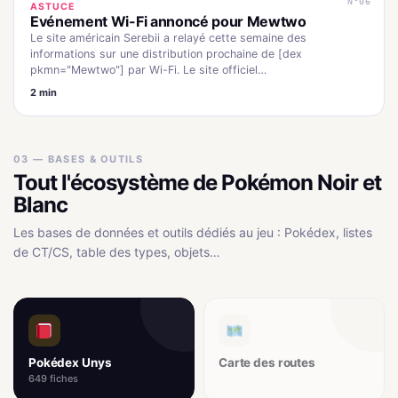
N°06
ASTUCE
Evénement Wi-Fi annoncé pour Mewtwo
Le site américain Serebii a relayé cette semaine des
informations sur une distribution prochaine de [dex
pkmn="Mewtwo"] par Wi-Fi. Le site officiel…
2 min
03 — BASES & OUTILS
Tout l'écosystème de Pokémon Noir et
Blanc
Les bases de données et outils dédiés au jeu : Pokédex, listes
de CT/CS, table des types, objets…
Pokédex Unys
Carte des routes
649 fiches