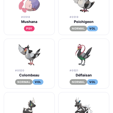
#0518
#0519
Mushana
Poichigeon
PSY
NORMAL
VOL
#0520
#0521
Colombeau
Déflaisan
NORMAL
VOL
NORMAL
VOL