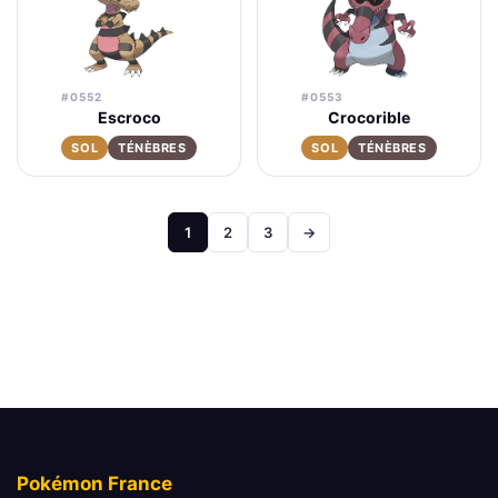
#0552
#0553
Escroco
Crocorible
SOL
TÉNÈBRES
SOL
TÉNÈBRES
Pagination
1
2
3
→
des
publications
Pokémon France