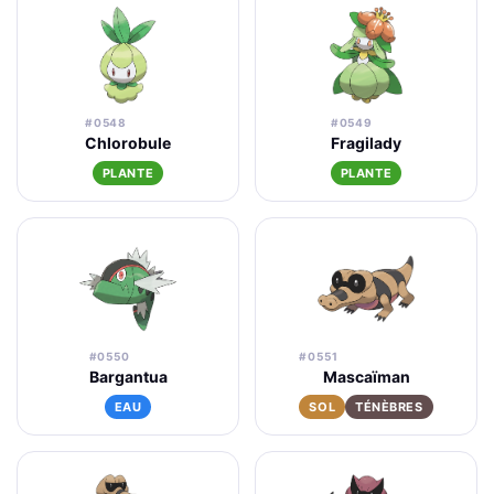
#0548
#0549
Chlorobule
Fragilady
PLANTE
PLANTE
#0550
#0551
Bargantua
Mascaïman
EAU
SOL
TÉNÈBRES