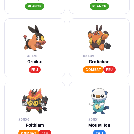
PLANTE
PLANTE
#0498
#0499
Gruikui
Grotichon
FEU
COMBAT
FEU
#0500
#0501
Roitiflam
Moustillon
COMBAT
FEU
EAU