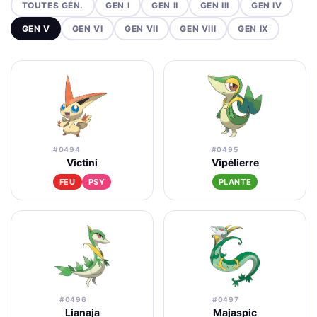
TOUTES GÉN.
GEN I
GEN II
GEN III
GEN IV
GEN V
GEN VI
GEN VII
GEN VIII
GEN IX
#0494
#0495
Victini
Vipélierre
FEU
PSY
PLANTE
#0496
#0497
Lianaja
Majaspic