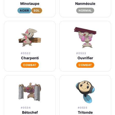
Minotaupe
Nanméouïe
ACIER
SOL
NORMAL
#0532
#0533
Charpenti
Ouvrifier
COMBAT
COMBAT
#0534
#0535
Bétochef
Tritonde