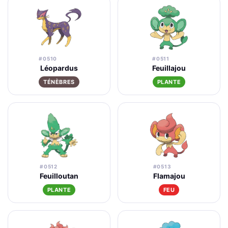
#0510
#0511
Léopardus
Feuillajou
TÉNÈBRES
PLANTE
#0512
#0513
Feuilloutan
Flamajou
PLANTE
FEU