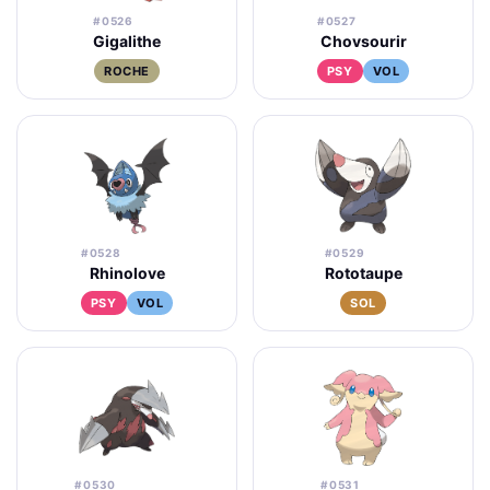
#0526
#0527
Gigalithe
Chovsourir
ROCHE
PSY
VOL
#0528
#0529
Rhinolove
Rototaupe
PSY
VOL
SOL
#0530
#0531