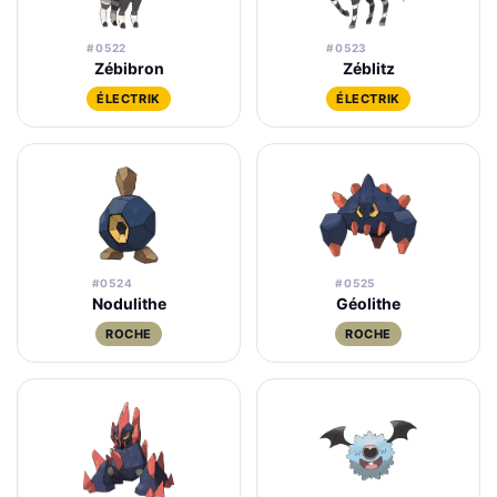
#0522
#0523
Zébibron
Zéblitz
ÉLECTRIK
ÉLECTRIK
#0524
#0525
Nodulithe
Géolithe
ROCHE
ROCHE