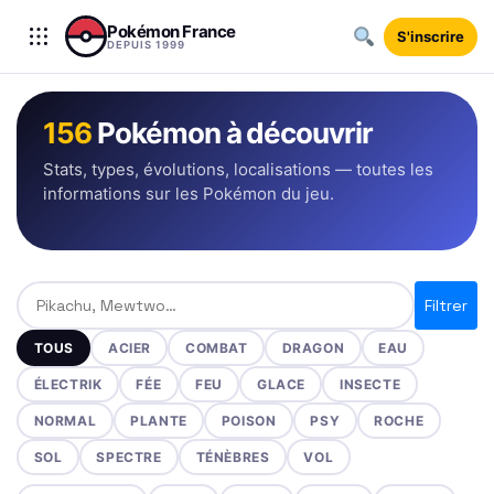
Aller au contenu
Pokémon France
S'inscrire
DEPUIS 1999
156
Pokémon à découvrir
Stats, types, évolutions, localisations — toutes les
informations sur les Pokémon du jeu.
Rechercher un Pokémon
Filtrer
TOUS
ACIER
COMBAT
DRAGON
EAU
ÉLECTRIK
FÉE
FEU
GLACE
INSECTE
NORMAL
PLANTE
POISON
PSY
ROCHE
SOL
SPECTRE
TÉNÈBRES
VOL