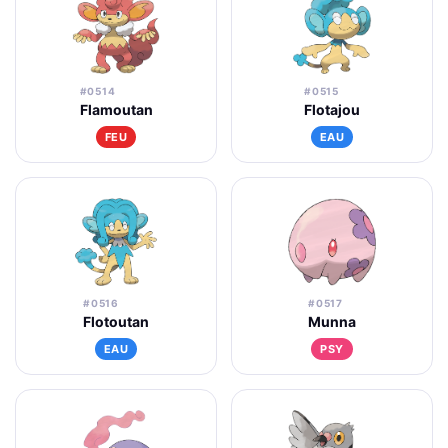
#0514
#0515
Flamoutan
Flotajou
FEU
EAU
#0516
#0517
Flotoutan
Munna
EAU
PSY