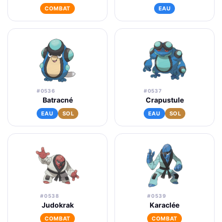
COMBAT
EAU
#0536
#0537
Batracné
Crapustule
EAU
SOL
EAU
SOL
#0538
#0539
Judokrak
Karaclée
COMBAT
COMBAT