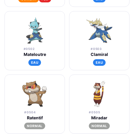
#0502
#0503
Mateloutre
Clamiral
EAU
EAU
#0504
#0505
Ratentif
Miradar
NORMAL
NORMAL