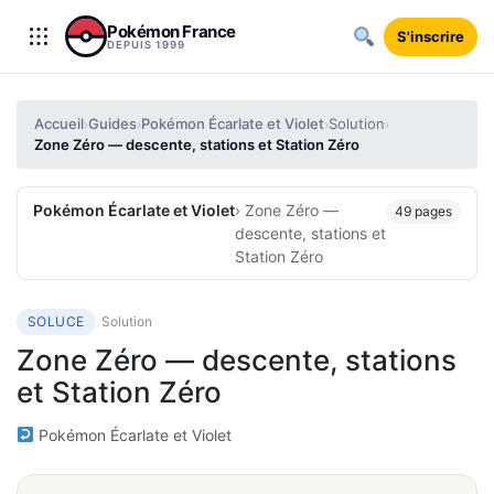
Aller au contenu
Pokémon France
S'inscrire
DEPUIS 1999
Accueil
Guides
Pokémon Écarlate et Violet
Solution
›
›
›
›
Zone Zéro — descente, stations et Station Zéro
Pokémon Écarlate et Violet
› Zone Zéro —
49 pages
descente, stations et
Station Zéro
SOLUCE
Solution
Zone Zéro — descente, stations
et Station Zéro
Pokémon Écarlate et Violet