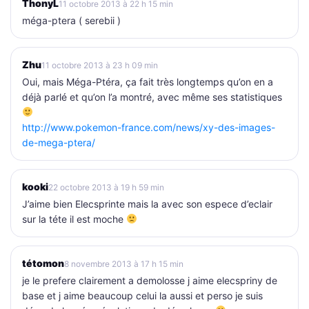
ThonyL
11 octobre 2013 à 22 h 15 min
méga-ptera ( serebii )
Zhu
11 octobre 2013 à 23 h 09 min
Oui, mais Méga-Ptéra, ça fait très longtemps qu’on en a
déjà parlé et qu’on l’a montré, avec même ses statistiques
http://www.pokemon-france.com/news/xy-des-images-
de-mega-ptera/
kooki
22 octobre 2013 à 19 h 59 min
J’aime bien Elecsprinte mais la avec son espece d’eclair
sur la téte il est moche
tétomon
8 novembre 2013 à 17 h 15 min
je le prefere clairement a demolosse j aime elecspriny de
base et j aime beaucoup celui la aussi et perso je suis