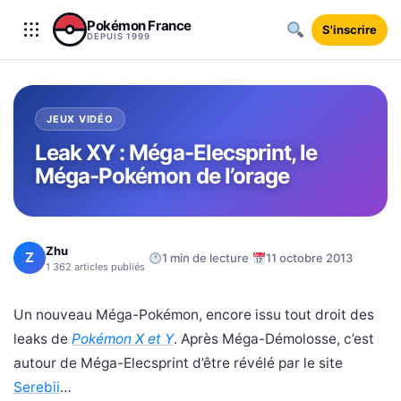
Aller au contenu
Pokémon France
S'inscrire
DEPUIS 1999
JEUX VIDÉO
Leak XY : Méga-Elecsprint, le
Méga-Pokémon de l’orage
Zhu
Z
·
·
1 min de lecture
11 octobre 2013
1 362 articles publiés
Un nouveau Méga-Pokémon, encore issu tout droit des
leaks de
Pokémon X et Y
. Après Méga-Démolosse, c’est
autour de Méga-Elecsprint d’être révélé par le site
Serebii
…