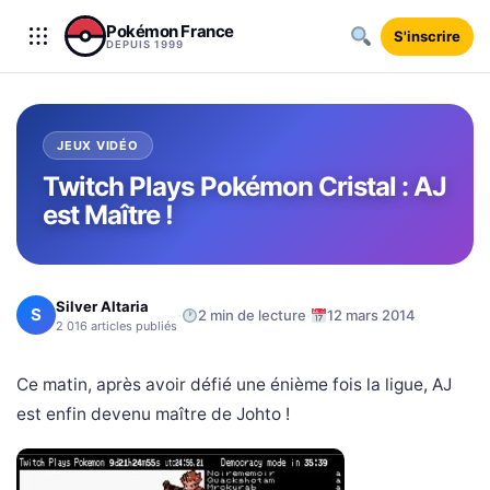
Aller au contenu
Pokémon France
S'inscrire
DEPUIS 1999
JEUX VIDÉO
Twitch Plays Pokémon Cristal : AJ
est Maître !
Silver Altaria
S
·
·
2 min de lecture
12 mars 2014
2 016 articles publiés
Ce matin, après avoir défié une énième fois la ligue, AJ
est enfin devenu maître de Johto !