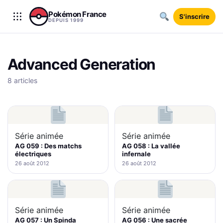
Aller au contenu
Pokémon France
S'inscrire
DEPUIS 1999
Advanced Generation
8 articles
Série animée
Série animée
AG 059 : Des matchs
AG 058 : La vallée
électriques
infernale
26 août 2012
26 août 2012
Série animée
Série animée
AG 057 : Un Spinda
AG 056 : Une sacrée