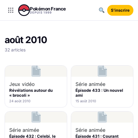
Aller au contenu
Pokémon France
S'inscrire
DEPUIS 1999
août 2010
32 articles
Jeux vidéo
Série animée
Révélations autour du
Épisode 433 : Un nouvel
« brocoli »
ami
24 août 2010
15 août 2010
Série animée
Série animée
Épisode 432 : Celebi, le
Épisode 431 : Courant