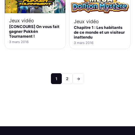
Jeux vidéo
Jeux vidéo
[CONCOURS] On vous fait
Chapitre 1 : Les habitants
gagner Pokkén
de ce monde et un visiteur
Tournament !
inattendu
3 mars 2016
3 mars 2016
Pagination
1
2
→
des
publications