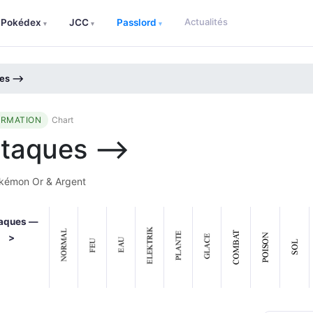
Actualités
Pokédex
JCC
Passlord
▾
▾
▾
es —>
ORMATION
Chart
ttaques —>
émon Or & Argent
taques —
>