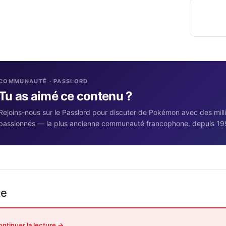
COMMUNAUTÉ · PASSLORD
Tu as aimé ce contenu ?
Rejoins-nous sur le Passlord pour discuter de Pokémon avec des mill
passionnés — la plus ancienne communauté francophone, depuis 19
te
ntinuer la lecture →