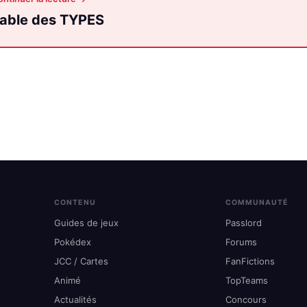
able des TYPES
CONTENU
COMMUNAUTÉ
Guides de jeux
Passlord
Pokédex
Forums
JCC / Cartes
FanFictions
Animé
TopTeams
Actualités
Concours