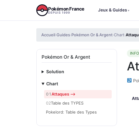
Aller au contenu
Pokémon France
Jeux & Guides
▾
DEPUIS 1999
Accueil
Guides
Pokémon Or & Argent
Chart
Attaqu
›
›
›
›
INF
Pokémon Or & Argent
A
Solution
Pok
Chart
01
Attaques —>
At
02
Table des TYPES
Pokelord: Table des Types