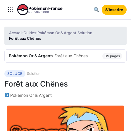
Aller au contenu
Pokémon France
S'inscrire
DEPUIS 1999
Accueil
Guides
Pokémon Or & Argent
Solution
›
›
›
›
Forêt aux Chênes
Pokémon Or & Argent
› Forêt aux Chênes
39 pages
SOLUCE
Solution
Forêt aux Chênes
Pokémon Or & Argent