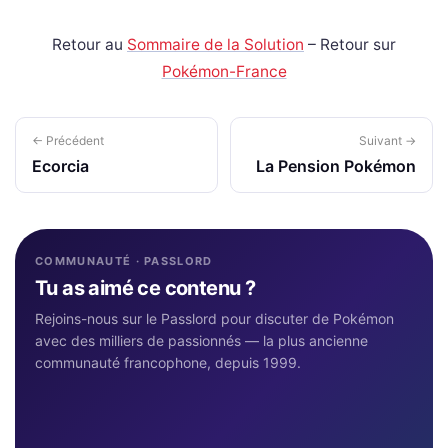
Retour au
Sommaire de la Solution
– Retour sur
Pokémon-France
← Précédent
Suivant →
Ecorcia
La Pension Pokémon
COMMUNAUTÉ · PASSLORD
Tu as aimé ce contenu ?
Rejoins-nous sur le Passlord pour discuter de Pokémon
avec des milliers de passionnés — la plus ancienne
communauté francophone, depuis 1999.