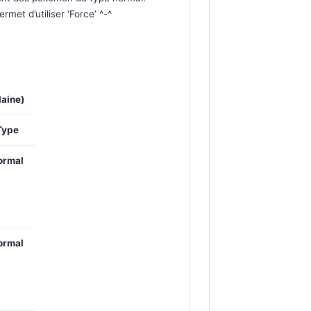
et d’utiliser ‘Force’ ^-^
laine)
Type
ormal
ormal