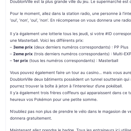
DoublonVille est la plus grande ville du jeu. Le supermarché es
Pour le moment, allez dans la station radio, une personne à l’inte
‘oui’, ‘non’, ‘oui’, ‘non’. En récompense on vous donnera une rad
Il y’a également une lotterie tous les jeudi, si votre #ID corre
une Masterball. Voici les différents prix:
–
3eme prix
(deux derniers numéros correspondants) : PP Plus
–
2eme prix
(trois derniers numéros correspondants) : Multi-EX
–
1er prix
(tous les numéros correspondants) : Masterball
Vous pouvez également faire un tour au casino… mais vous aurez
DoublonVille deux bâtiments possèdent un tunnel soutterain qui 
pourrez trouver la boîte à jeton à l’intererieur d’une pokéball.
Il y’a également trois frères coiffeurs qui apparaissent dans ce t
heureux vos Pokémon pour une petite somme.
N’oubliez pas non plus de prendre le vélo dans le magasion de vél
donnera gratuitement.
Maintenant allez prendre le badge. Tous les entraineurs ici util