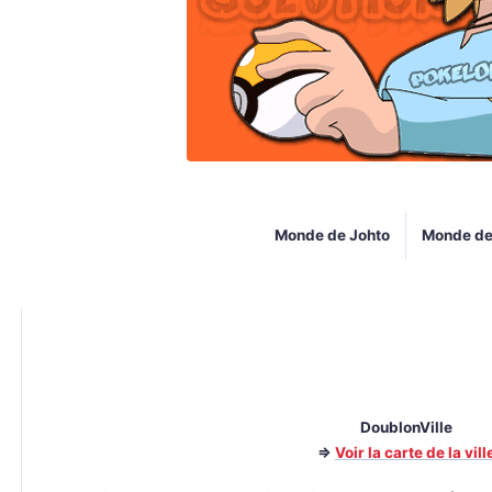
Monde de Johto
Monde de
DoublonVille
=>
Voir la carte de la vill