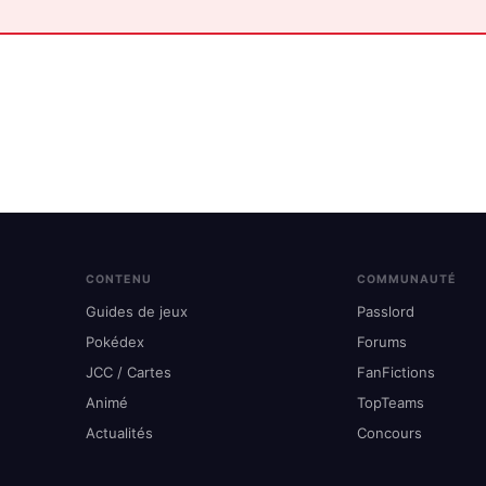
CONTENU
COMMUNAUTÉ
Guides de jeux
Passlord
Pokédex
Forums
JCC / Cartes
FanFictions
Animé
TopTeams
Actualités
Concours