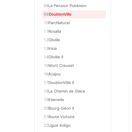
08
La Pension Pokémon
09
DoublonVille
10
ParcNaturel
11
Rosalia
12
Oliville
13
Irisia
14
Oliville II
15
Mont Creuset
16
Acajou
17
DoublonVille II
18
Le Chemin de Glace
19
Ebenelle
20
Bourg-Géon II
21
Route Victoire
22
Ligue Indigo