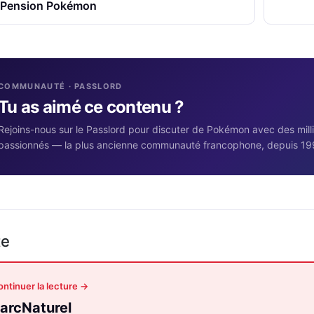
 Pension Pokémon
COMMUNAUTÉ · PASSLORD
Tu as aimé ce contenu ?
Rejoins-nous sur le Passlord pour discuter de Pokémon avec des mill
passionnés — la plus ancienne communauté francophone, depuis 19
te
ntinuer la lecture →
arcNaturel