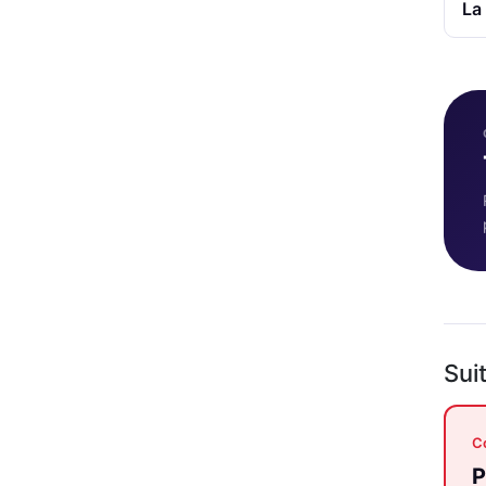
La
Sui
Co
P