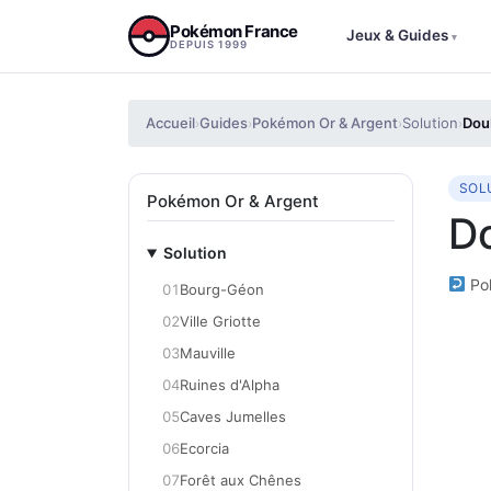
Aller au contenu
Pokémon France
Jeux & Guides
▾
DEPUIS 1999
Accueil
Guides
Pokémon Or & Argent
Solution
Doub
›
›
›
›
SOL
Pokémon Or & Argent
Do
Solution
Pok
01
Bourg-Géon
02
Ville Griotte
03
Mauville
04
Ruines d'Alpha
05
Caves Jumelles
06
Ecorcia
07
Forêt aux Chênes