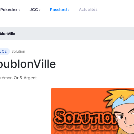
Actualités
Pokédex
JCC
Passlord
▾
▾
▾
lonVille
UCE
Solution
ublonVille
émon Or & Argent