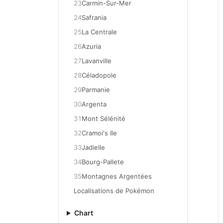
23
Carmin-Sur-Mer
24
Safrania
25
La Centrale
26
Azuria
27
Lavanville
28
Céladopole
29
Parmanie
30
Argenta
31
Mont Sélénité
32
Cramoi's Ile
33
Jadielle
34
Bourg-Pallete
35
Montagnes Argentées
Localisations de Pokémon
Chart