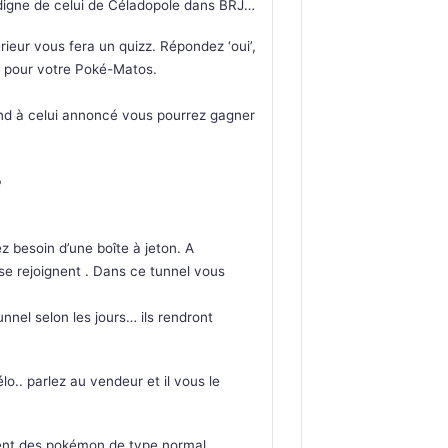
t digne de celui de Céladopole dans BRJ…
rieur vous fera un quizz. Répondez ‘oui’,
io pour votre Poké-Matos.
spond à celui annoncé vous pourrez gagner
P
 besoin d’une boîte à jeton. A
se rejoignent . Dans ce tunnel vous
unnel selon les jours… ils rendront
o.. parlez au vendeur et il vous le
isent des pokémon de type normal.