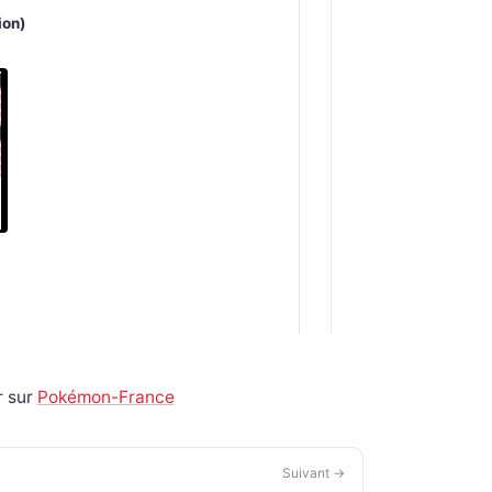
ion)
r sur
Pokémon-France
Suivant →