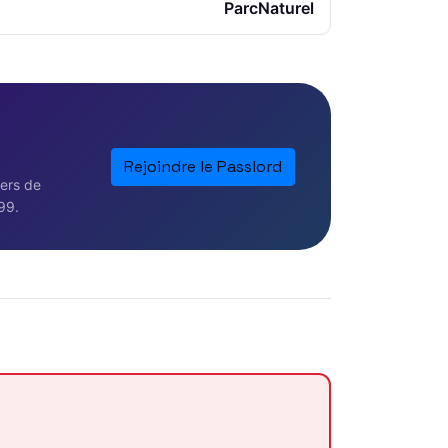
ParcNaturel
Rejoindre le Passlord
iers de
99.