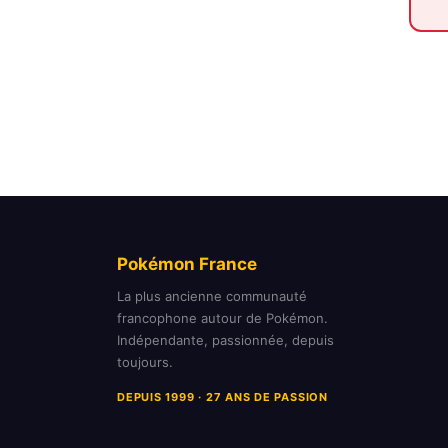
Pokémon France
La plus ancienne communauté
francophone autour de Pokémon.
Indépendante, passionnée, depuis
toujours.
DEPUIS 1999 · 27 ANS DE PASSION