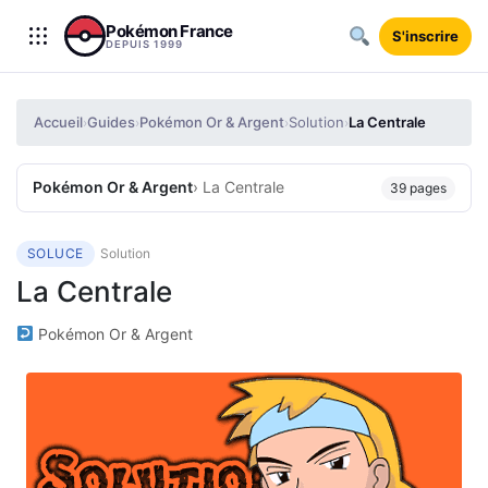
Aller au contenu
Pokémon France
S'inscrire
DEPUIS 1999
Accueil
Guides
Pokémon Or & Argent
Solution
La Centrale
›
›
›
›
Pokémon Or & Argent
› La Centrale
39 pages
SOLUCE
Solution
La Centrale
Pokémon Or & Argent