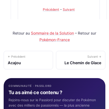
Précédent
–
Suivant
Retour au
Sommaire de la Solution
– Retour sur
Pokémon-France
← Précédent
Suivant →
Acajou
Le Chemin de Glace
COMMUNAUTÉ · PASSLORD
Tu as aimé ce contenu ?
Rejoins-nous sur le Passlord pour discuter de Pokémon
avec des milliers de passionnés — la plus ancienne