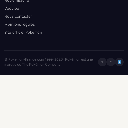
Notre histoire
L'équipe
Nous contacter
Mentions légales
Site officiel Pokémon
© Pokemon-France.com 1999–2026 · Pokémon est une
𝕏
f
marque de The Pokémon Company