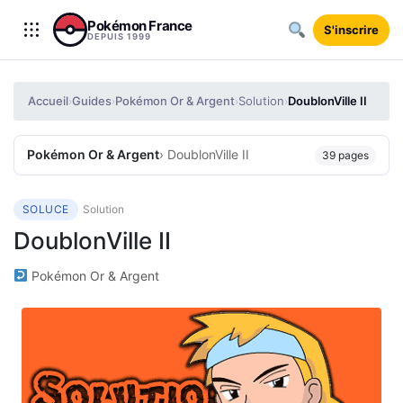
Aller au contenu
Pokémon France
S'inscrire
DEPUIS 1999
Accueil
Guides
Pokémon Or & Argent
Solution
DoublonVille II
›
›
›
›
Pokémon Or & Argent
› DoublonVille II
39 pages
SOLUCE
Solution
DoublonVille II
Pokémon Or & Argent