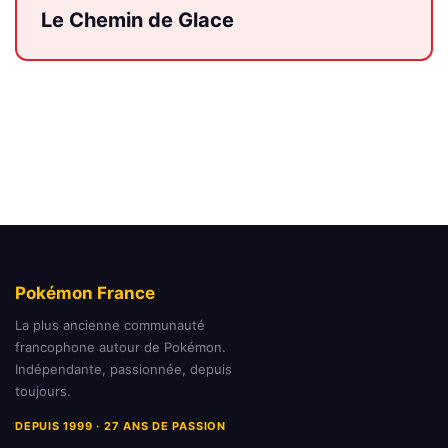
Le Chemin de Glace
Pokémon France
La plus ancienne communauté
francophone autour de Pokémon.
Indépendante, passionnée, depuis
toujours.
DEPUIS 1999 · 27 ANS DE PASSION