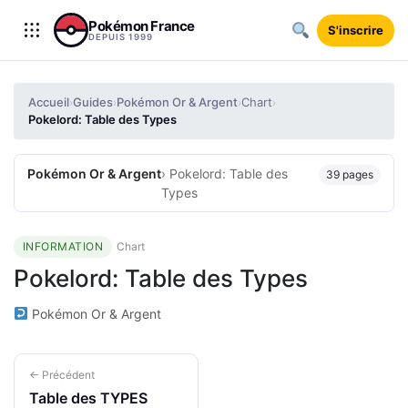
Aller au contenu
Pokémon France
S'inscrire
DEPUIS 1999
Accueil
Guides
Pokémon Or & Argent
Chart
›
›
›
›
Pokelord: Table des Types
Pokémon Or & Argent
› Pokelord: Table des
39 pages
Types
INFORMATION
Chart
Pokelord: Table des Types
Pokémon Or & Argent
← Précédent
Table des TYPES