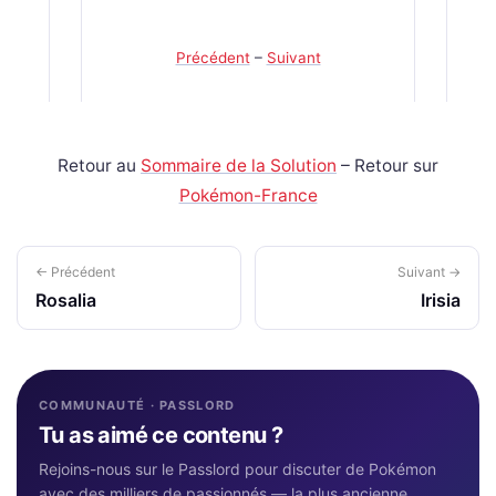
Précédent
–
Suivant
Retour au
Sommaire de la Solution
– Retour sur
Pokémon-France
← Précédent
Suivant →
Rosalia
Irisia
COMMUNAUTÉ · PASSLORD
Tu as aimé ce contenu ?
Rejoins-nous sur le Passlord pour discuter de Pokémon
avec des milliers de passionnés — la plus ancienne