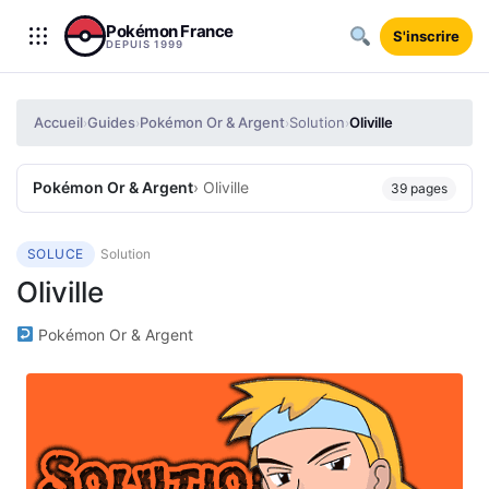
Aller au contenu
Pokémon France
S'inscrire
DEPUIS 1999
Accueil
Guides
Pokémon Or & Argent
Solution
Oliville
›
›
›
›
Pokémon Or & Argent
› Oliville
39 pages
SOLUCE
Solution
Oliville
Pokémon Or & Argent