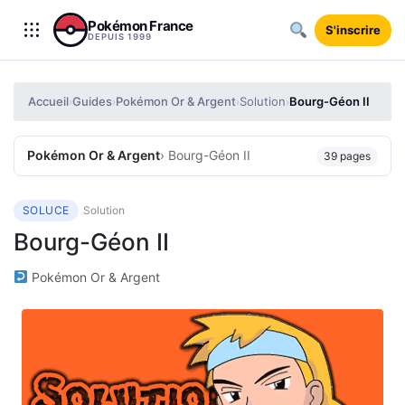
Aller au contenu
Pokémon France
S'inscrire
DEPUIS 1999
Accueil
Guides
Pokémon Or & Argent
Solution
Bourg-Géon II
›
›
›
›
Pokémon Or & Argent
› Bourg-Géon II
39 pages
SOLUCE
Solution
Bourg-Géon II
Pokémon Or & Argent