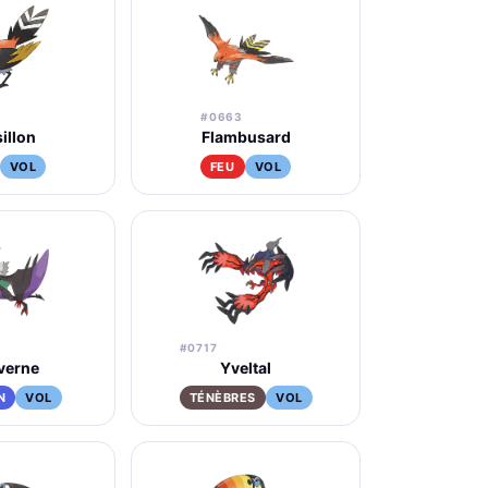
#0663
sillon
Flambusard
VOL
FEU
VOL
#0717
verne
Yveltal
N
VOL
TÉNÈBRES
VOL