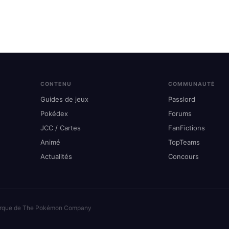
publications
CONTENU
COMMUNAUTÉ
Guides de jeux
Passlord
Pokédex
Forums
JCC / Cartes
FanFictions
Animé
TopTeams
Actualités
Concours
arque de The Pokémon Company