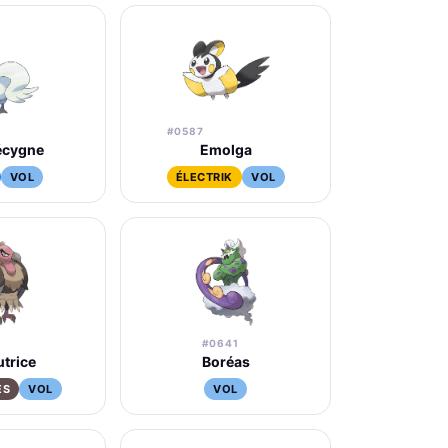
#0587
écygne
Emolga
VOL
ÉLECTRIK
VOL
#0641
utrice
Boréas
ES
VOL
VOL