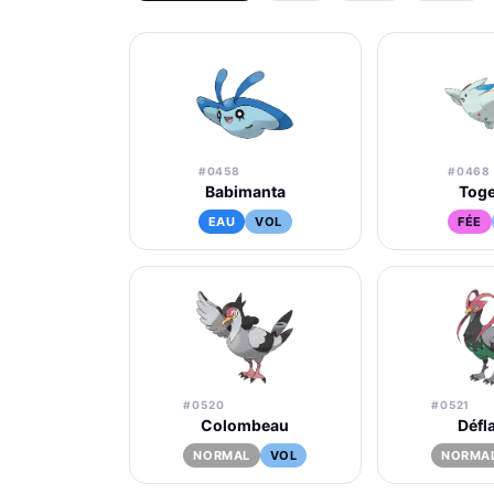
#0458
#0468
Babimanta
Toge
EAU
VOL
FÉE
#0520
#0521
Colombeau
Défl
NORMAL
VOL
NORMA