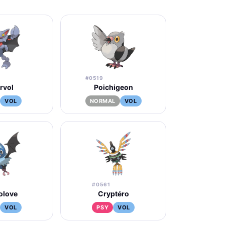
#0519
rvol
Poichigeon
VOL
NORMAL
VOL
#0561
olove
Cryptéro
VOL
PSY
VOL