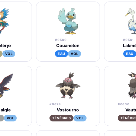
#0580
#0581
téryx
Couaneton
Lakm
VOL
EAU
VOL
EAU
#0629
#0630
aigle
Vostourno
Vaut
L
VOL
TÉNÈBRES
VOL
TÉNÈBR