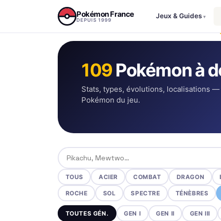
Aller au contenu
Pokémon France
Jeux & Guides
▾
DEPUIS 1999
109
Pokémon à d
Stats, types, évolutions, localisations —
Pokémon du jeu.
Rechercher un Pokémon
TOUS
ACIER
COMBAT
DRAGON
ROCHE
SOL
SPECTRE
TÉNÈBRES
TOUTES GÉN.
GEN I
GEN II
GEN III