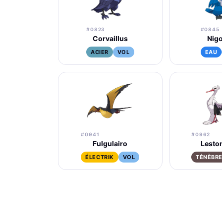
#0823
#0845
Corvaillus
Nigo
ACIER
VOL
EAU
#0941
#0962
Fulgulairo
Lesto
ÉLECTRIK
VOL
TÉNÈBR