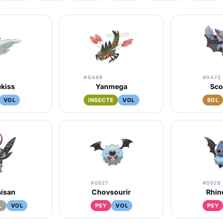
#0469
#0472
kiss
Yanmega
Sco
VOL
INSECTE
VOL
SOL
#0527
#0528
aisan
Chovsourir
Rhin
L
VOL
PSY
VOL
PSY