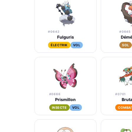
#0642
#0645
Fulguris
Démé
ÉLECTRIK
VOL
SOL
#0666
#0701
Prismillon
Bruta
INSECTE
VOL
COMBA