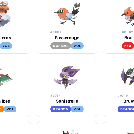
#0661
#0662
téros
Passerouge
Brai
VOL
NORMAL
VOL
FEU
#0714
#0715
libré
Sonistrelle
Bruy
T
VOL
DRAGON
VOL
DRAGO