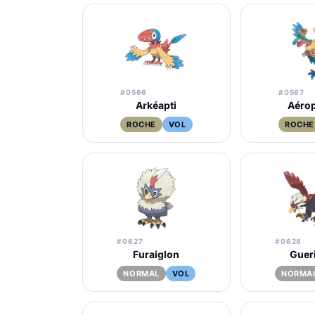
#0566
#0567
Arkéapti
Aérop
ROCHE
VOL
ROCHE
#0627
#0628
Furaiglon
Gueri
NORMAL
VOL
NORMA