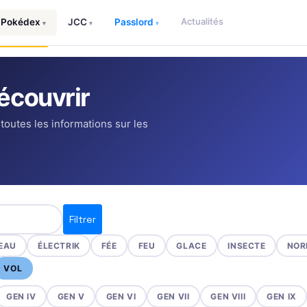
Actualités
Pokédex
JCC
Passlord
▾
▾
▾
écouvrir
 toutes les informations sur les
Filtrer
EAU
ÉLECTRIK
FÉE
FEU
GLACE
INSECTE
NOR
VOL
GEN IV
GEN V
GEN VI
GEN VII
GEN VIII
GEN IX