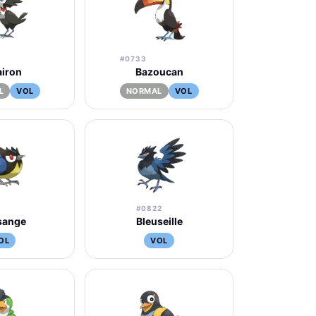
#0733
airon
Bazoucan
L
VOL
NORMAL
VOL
1
#0822
sange
Bleuseille
OL
VOL