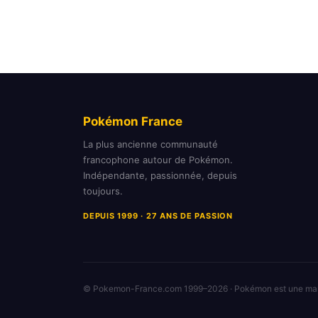
Pokémon France
La plus ancienne communauté
francophone autour de Pokémon.
Indépendante, passionnée, depuis
toujours.
DEPUIS 1999 · 27 ANS DE PASSION
© Pokemon-France.com 1999–2026 · Pokémon est une m