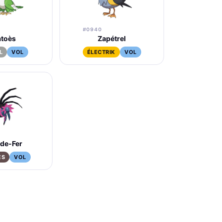
#0940
atoès
Zapétrel
L
VOL
ÉLECTRIK
VOL
-de-Fer
ES
VOL