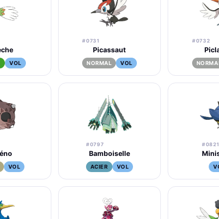
#0731
#0732
èche
Picassaut
Picl
E
VOL
NORMAL
VOL
NORMA
#0797
#082
éno
Bamboiselle
Mini
VOL
ACIER
VOL
V