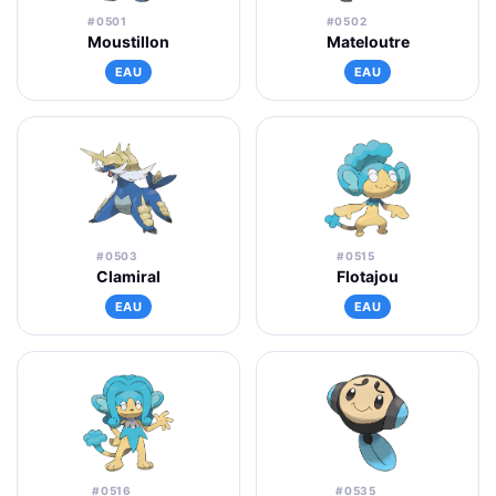
#0501
#0502
Moustillon
Mateloutre
EAU
EAU
#0503
#0515
Clamiral
Flotajou
EAU
EAU
#0516
#0535