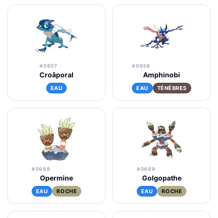
#0657
#0658
Croâporal
Amphinobi
EAU
EAU
TÉNÈBRES
#0688
#0689
Opermine
Golgopathe
EAU
ROCHE
EAU
ROCHE