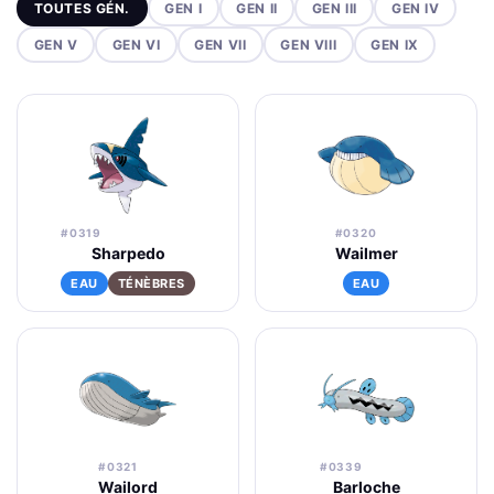
TOUTES GÉN.
GEN I
GEN II
GEN III
GEN IV
GEN V
GEN VI
GEN VII
GEN VIII
GEN IX
#0319
#0320
Sharpedo
Wailmer
EAU
TÉNÈBRES
EAU
#0321
#0339
Wailord
Barloche