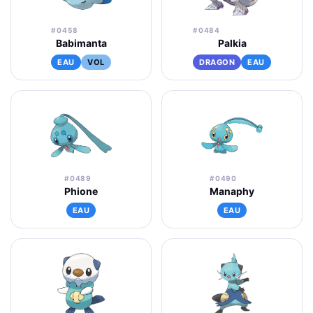
#0458
#0484
Babimanta
Palkia
EAU
VOL
DRAGON
EAU
#0489
#0490
Phione
Manaphy
EAU
EAU