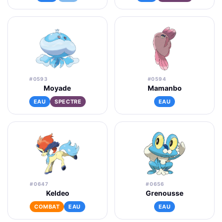
#0593
#0594
Moyade
Mamanbo
EAU
SPECTRE
EAU
#0647
#0656
Keldeo
Grenousse
COMBAT
EAU
EAU