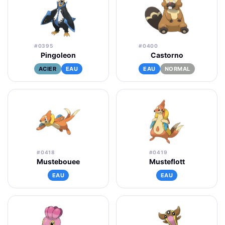
#0395
#0400
Pingoleon
Castorno
ACIER
EAU
EAU
NORMAL
#0418
#0419
Mustebouee
Musteflott
EAU
EAU