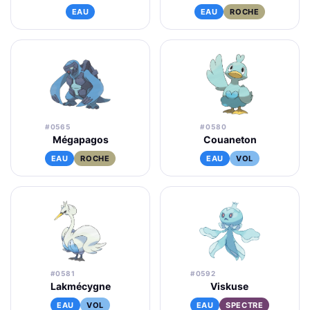
EAU
EAU
ROCHE
#0565
#0580
Mégapagos
Couaneton
EAU
ROCHE
EAU
VOL
#0581
#0592
Lakmécygne
Viskuse
EAU
VOL
EAU
SPECTRE