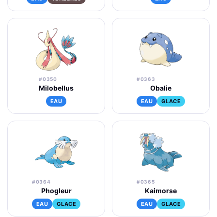
#0350
#0363
Milobellus
Obalie
EAU
EAU
GLACE
#0364
#0365
Phogleur
Kaimorse
EAU
GLACE
EAU
GLACE