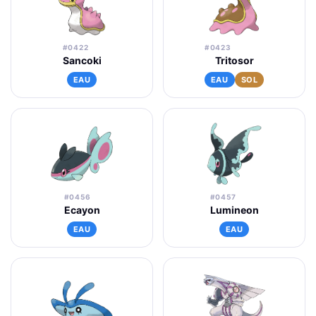
#0422
#0423
Sancoki
Tritosor
EAU
EAU
SOL
#0456
#0457
Ecayon
Lumineon
EAU
EAU