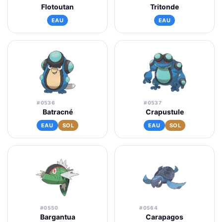
Flotoutan
Tritonde
EAU
EAU
#0536
#0537
Batracné
Crapustule
EAU
SOL
EAU
SOL
#0550
#0564
Bargantua
Carapagos