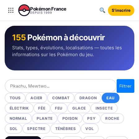
Aller au contenu
Pokémon France
S'inscrire
DEPUIS 1999
155
Pokémon à découvrir
Stats, types, évolutions, localisations — toutes les
informations sur les Pokémon du jeu.
Rechercher un Pokémon
Filtrer
TOUS
ACIER
COMBAT
DRAGON
EAU
ÉLECTRIK
FÉE
FEU
GLACE
INSECTE
NORMAL
PLANTE
POISON
PSY
ROCHE
SOL
SPECTRE
TÉNÈBRES
VOL