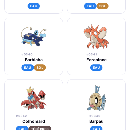
EAU
EAU
SOL
#0340
#0341
Barbicha
Ecrapince
EAU
SOL
EAU
#0342
#0349
Colhomard
Barpau
EAU
TÉNÈBRES
EAU