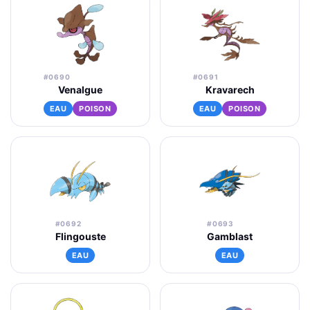
#0690
#0691
Venalgue
Kravarech
EAU
POISON
EAU
POISON
#0692
#0693
Flingouste
Gamblast
EAU
EAU