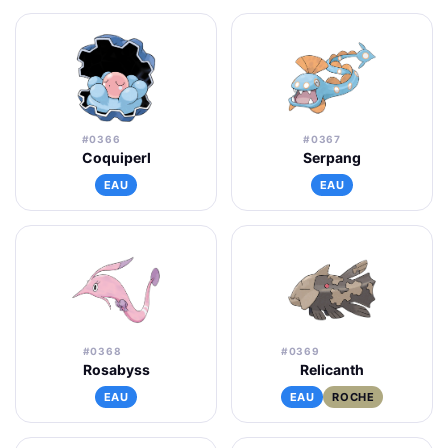
#0366
#0367
Coquiperl
Serpang
EAU
EAU
#0368
#0369
Rosabyss
Relicanth
EAU
EAU
ROCHE