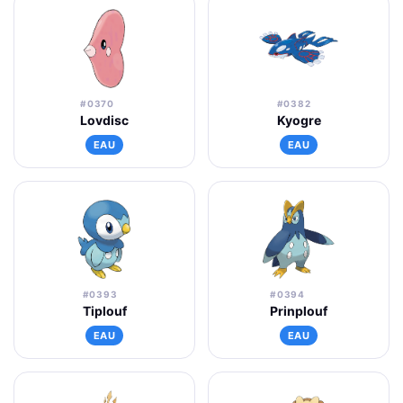
#0370
#0382
Lovdisc
Kyogre
EAU
EAU
#0393
#0394
Tiplouf
Prinplouf
EAU
EAU