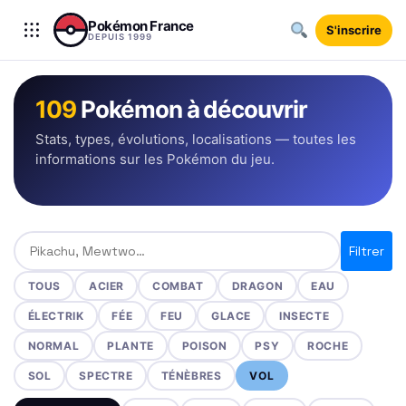
Aller au contenu
Pokémon France
S'inscrire
DEPUIS 1999
109
Pokémon à découvrir
Stats, types, évolutions, localisations — toutes les
informations sur les Pokémon du jeu.
Rechercher un Pokémon
Filtrer
TOUS
ACIER
COMBAT
DRAGON
EAU
ÉLECTRIK
FÉE
FEU
GLACE
INSECTE
NORMAL
PLANTE
POISON
PSY
ROCHE
SOL
SPECTRE
TÉNÈBRES
VOL