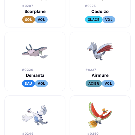
#0207
#0225
Scorplane
Cadoizo
SOL
VOL
GLACE
VOL
#0226
#0227
Demanta
Airmure
EAU
VOL
ACIER
VOL
#0249
#0250