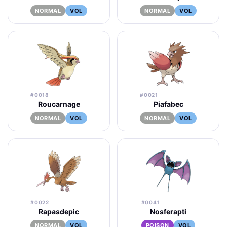
NORMAL
VOL
NORMAL
VOL
#0018
#0021
Roucarnage
Piafabec
NORMAL
VOL
NORMAL
VOL
#0022
#0041
Rapasdepic
Nosferapti
NORMAL
VOL
POISON
VOL