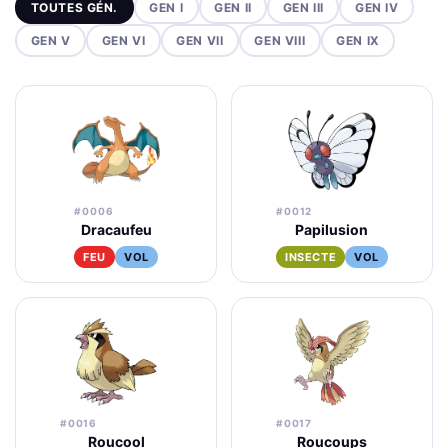
TOUTES GÉN.
GEN I
GEN II
GEN III
GEN IV
GEN V
GEN VI
GEN VII
GEN VIII
GEN IX
#0006
#0012
Dracaufeu
Papilusion
FEU
VOL
INSECTE
VOL
#0016
#0017
Roucool
Roucoups