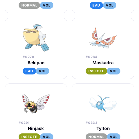
NORMAL
VOL
EAU
VOL
#0279
#0284
Bekipan
Maskadra
EAU
VOL
INSECTE
VOL
#0291
#0333
Ninjask
Tylton
INSECTE
VOL
NORMAL
VOL