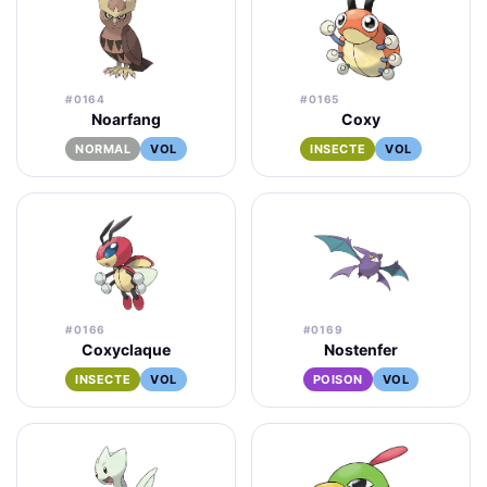
#0164
#0165
Noarfang
Coxy
NORMAL
VOL
INSECTE
VOL
#0166
#0169
Coxyclaque
Nostenfer
INSECTE
VOL
POISON
VOL