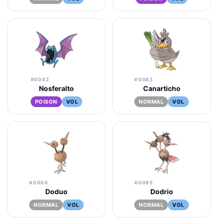
#0042
#0083
Nosferalto
Canarticho
POISON
VOL
NORMAL
VOL
#0084
#0085
Doduo
Dodrio
NORMAL
VOL
NORMAL
VOL