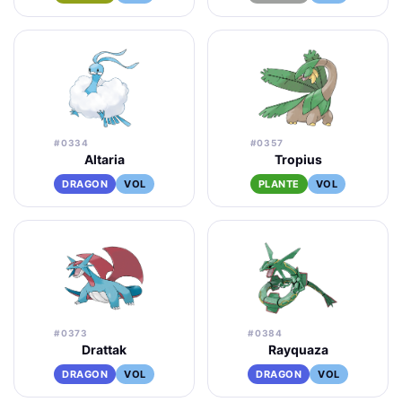
#0334
#0357
Altaria
Tropius
DRAGON
VOL
PLANTE
VOL
#0373
#0384
Drattak
Rayquaza
DRAGON
VOL
DRAGON
VOL