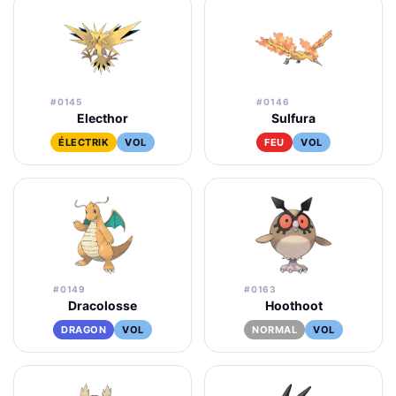
#0145
#0146
Electhor
Sulfura
ÉLECTRIK
VOL
FEU
VOL
#0149
#0163
Dracolosse
Hoothoot
DRAGON
VOL
NORMAL
VOL