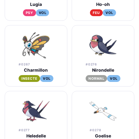
Lugia
Ho-oh
PSY
VOL
FEU
VOL
#0267
#0276
Charmillon
Nirondelle
INSECTE
VOL
NORMAL
VOL
#0277
#0278
Heledelle
Goelise