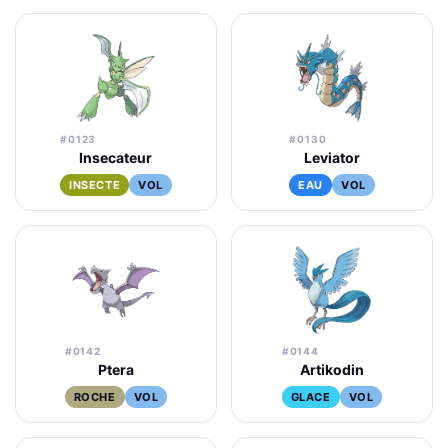
#0123
#0130
Insecateur
Leviator
INSECTE
VOL
EAU
VOL
#0142
#0144
Ptera
Artikodin
ROCHE
VOL
GLACE
VOL