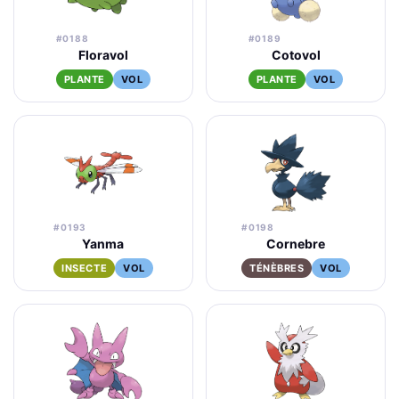
#0188
#0189
Floravol
Cotovol
PLANTE
VOL
PLANTE
VOL
#0193
#0198
Yanma
Cornebre
INSECTE
VOL
TÉNÈBRES
VOL