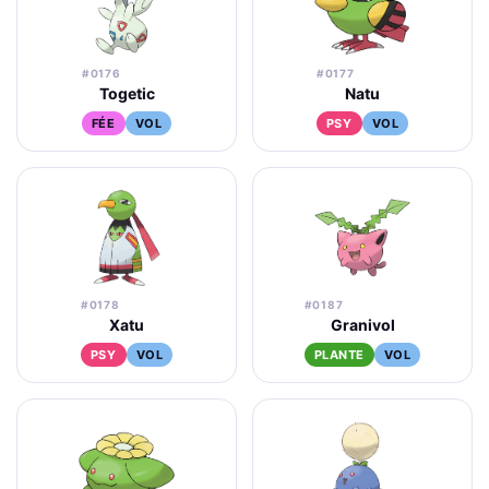
#0176
#0177
Togetic
Natu
FÉE
VOL
PSY
VOL
#0178
#0187
Xatu
Granivol
PSY
VOL
PLANTE
VOL