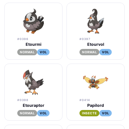
#0396
#0397
Etourmi
Etourvol
NORMAL
VOL
NORMAL
VOL
#0398
#0414
Etouraptor
Papilord
NORMAL
VOL
INSECTE
VOL