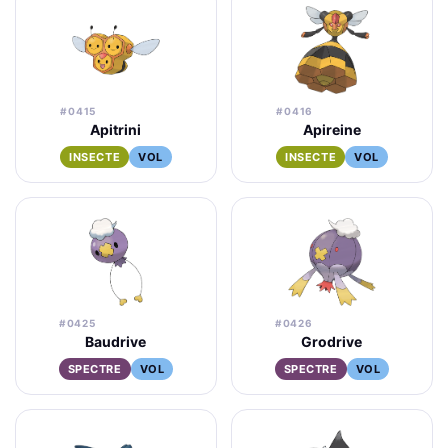
#0415
#0416
Apitrini
Apireine
INSECTE
VOL
INSECTE
VOL
#0425
#0426
Baudrive
Grodrive
SPECTRE
VOL
SPECTRE
VOL