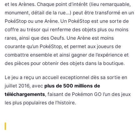
et les Arènes. Chaque point d’intérêt (lieu remarquable,
monument, détail de la rue…) peut être transformé en un
PokéStop ou une Arène. Un PokéStop est une sorte de
coffre au trésor qui renferme des objets plus ou moins
rares, ainsi que des Oeufs. Une Arène est moins
courante qu’un PokéStop, et permet aux joueurs de
combattre ensemble et ainsi gagner de l’expérience et
des pièces pour obtenir des objets dans la boutique.
Le jeu a reçu un accueil exceptionnel dès sa sortie en
juillet 2016, avec
plus de 500 millions de
téléchargements
, faisant de Pokémon GO l’un des jeux
les plus populaires de l’histoire.