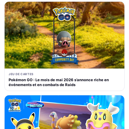
JEU DE CARTES
Pokémon GO : Le mois de mai 2026 s’annonce riche en
événements et en combats de Raids