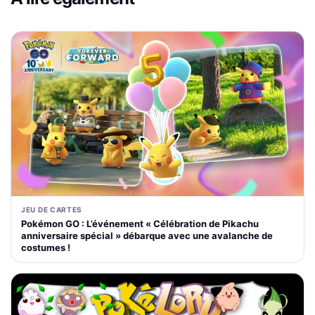
JEU DE CARTES
Pokémon GO : L’événement « Célébration de Pikachu
anniversaire spécial » débarque avec une avalanche de
costumes !