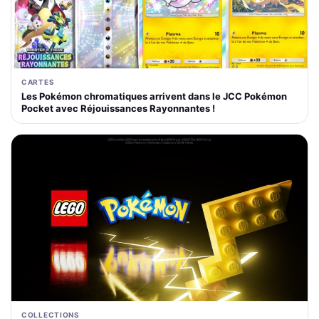
CARTES
Les Pokémon chromatiques arrivent dans le JCC Pokémon
Pocket avec Réjouissances Rayonnantes !
COLLECTIONS