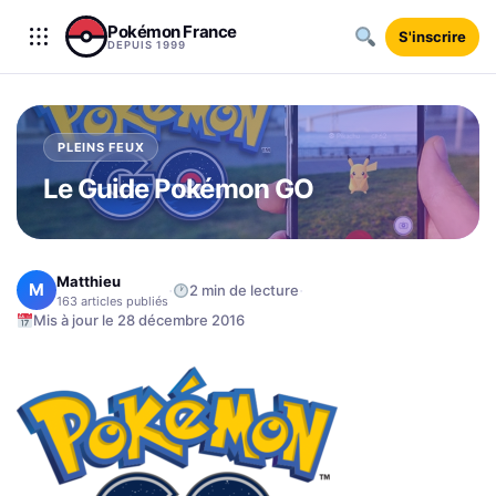
Aller au contenu
Pokémon France
S'inscrire
DEPUIS 1999
PLEINS FEUX
Le Guide Pokémon GO
Matthieu
M
·
·
2 min de lecture
163 articles publiés
Mis à jour le 28 décembre 2016