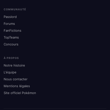
COMMUNAUTÉ
Passlord
Forums
FanFictions
TopTeams
Concours
À PROPOS
Notre histoire
L'équipe
Nous contacter
Mentions légales
Site officiel Pokémon