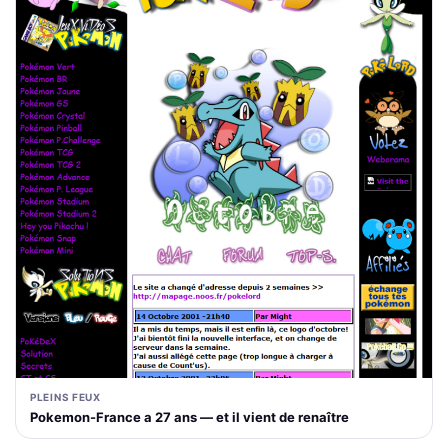
PLEINS FEUX
Pokemon-France a 27 ans — et il vient de renaître