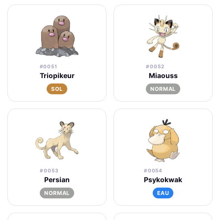
#0051
#0052
Triopikeur
Miaouss
SOL
NORMAL
#0053
#0054
Persian
Psykokwak
NORMAL
EAU