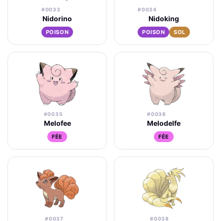
#0033
#0034
Nidorino
Nidoking
POISON
POISON
SOL
#0035
#0036
Melofee
Melodelfe
FÉE
FÉE
#0037
#0038