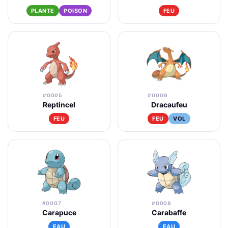
PLANTE
POISON
FEU
#0005
#0006
Reptincel
Dracaufeu
FEU
FEU
VOL
#0007
#0008
Carapuce
Carabaffe
EAU
EAU