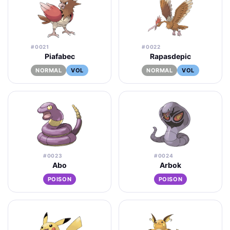
#0021
#0022
Piafabec
Rapasdepic
NORMAL
VOL
NORMAL
VOL
#0023
#0024
Abo
Arbok
POISON
POISON