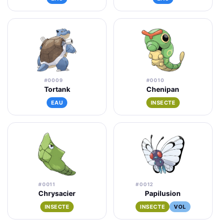
#0009
#0010
Tortank
Chenipan
EAU
INSECTE
#0011
#0012
Chrysacier
Papilusion
INSECTE
INSECTE
VOL