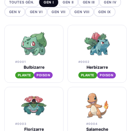
TOUTES GÉN.
GEN I
GEN II
GEN III
GEN IV
GEN V
GEN VI
GEN VII
GEN VIII
GEN IX
#0001
#0002
Bulbizarre
Herbizarre
PLANTE
POISON
PLANTE
POISON
#0003
#0004
Florizarre
Salameche