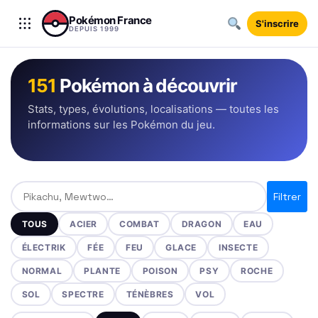
Aller au contenu
Pokémon France
S'inscrire
DEPUIS 1999
151
Pokémon à découvrir
Stats, types, évolutions, localisations — toutes les
informations sur les Pokémon du jeu.
Rechercher un Pokémon
Filtrer
TOUS
ACIER
COMBAT
DRAGON
EAU
ÉLECTRIK
FÉE
FEU
GLACE
INSECTE
NORMAL
PLANTE
POISON
PSY
ROCHE
SOL
SPECTRE
TÉNÈBRES
VOL