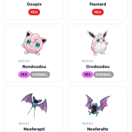
Goupix
Feunard
FEU
FEU
#0039
#0040
Rondoudou
Grodoudou
FÉE
NORMAL
FÉE
NORMAL
#0041
#0042
Nosferapti
Nosferalto