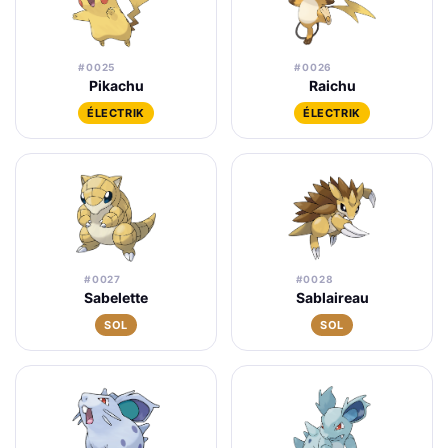
#0025
#0026
Pikachu
Raichu
ÉLECTRIK
ÉLECTRIK
#0027
#0028
Sabelette
Sablaireau
SOL
SOL