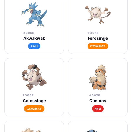
#0055
#0056
Akwakwak
Ferosinge
EAU
COMBAT
#0057
#0058
Colossinge
Caninos
COMBAT
FEU