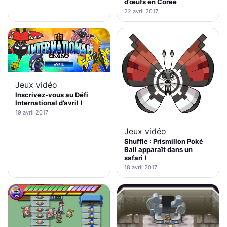
d’œufs en Corée
22 avril 2017
Jeux vidéo
Inscrivez-vous au Défi
International d’avril !
19 avril 2017
Jeux vidéo
Shuffle : Prismillon Poké
Ball apparaît dans un
safari !
18 avril 2017