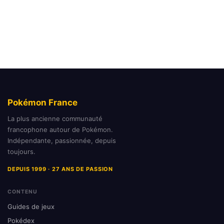
des
publications
Pokémon France
La plus ancienne communauté
francophone autour de Pokémon.
Indépendante, passionnée, depuis
toujours.
DEPUIS 1999 · 27 ANS DE PASSION
CONTENU
Guides de jeux
Pokédex