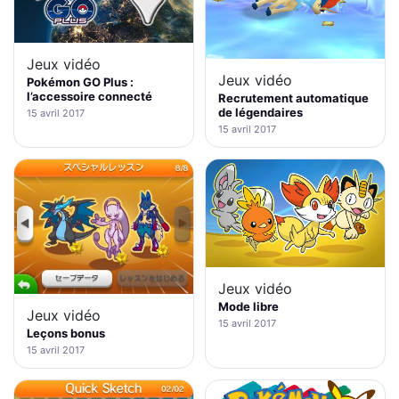
Jeux vidéo
Jeux vidéo
Pokémon GO Plus :
l’accessoire connecté
Recrutement automatique
de légendaires
15 avril 2017
15 avril 2017
Jeux vidéo
Mode libre
Jeux vidéo
15 avril 2017
Leçons bonus
15 avril 2017