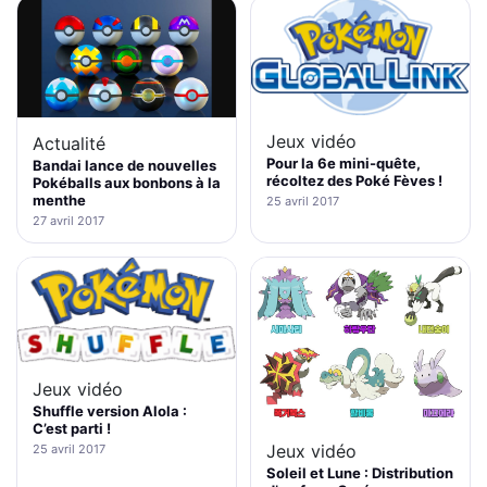
Jeux vidéo
Actualité
Pour la 6e mini-quête,
Bandai lance de nouvelles
récoltez des Poké Fèves !
Pokéballs aux bonbons à la
menthe
25 avril 2017
27 avril 2017
Jeux vidéo
Shuffle version Alola :
C’est parti !
Jeux vidéo
25 avril 2017
Soleil et Lune : Distribution