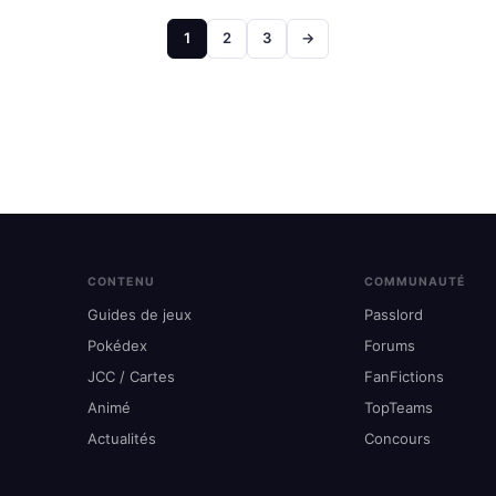
Pagination
1
2
3
→
des
publications
CONTENU
COMMUNAUTÉ
Guides de jeux
Passlord
Pokédex
Forums
JCC / Cartes
FanFictions
Animé
TopTeams
Actualités
Concours