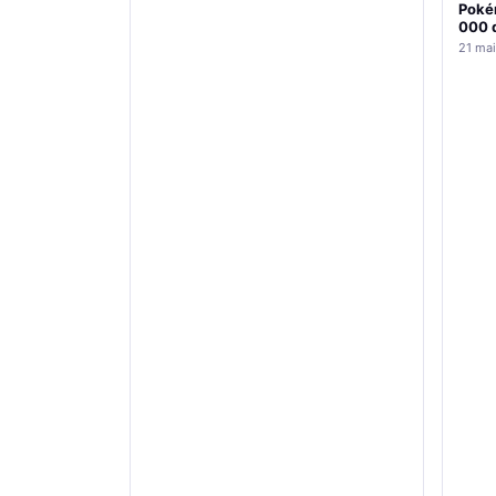
Poké
000 d
21 mai