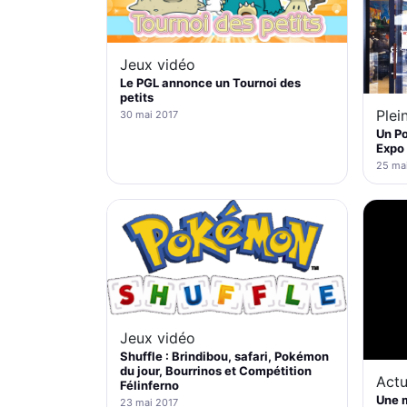
Jeux vidéo
Le PGL annonce un Tournoi des
petits
Plei
30 mai 2017
Un Po
Expo 
25 ma
Jeux vidéo
Shuffle : Brindibou, safari, Pokémon
du jour, Bourrinos et Compétition
Actu
Félinferno
Une 
23 mai 2017