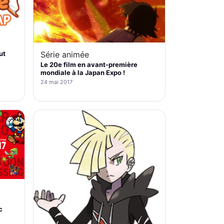
ut
Série animée
Le 20e film en avant-première
mondiale à la Japan Expo !
24 mai 2017
c