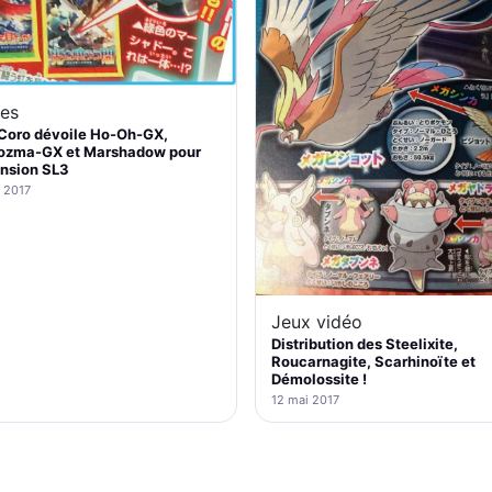
es
Coro dévoile Ho-Oh-GX,
ozma-GX et Marshadow pour
ension SL3
 2017
Jeux vidéo
Distribution des Steelixite,
Roucarnagite, Scarhinoïte et
Démolossite !
12 mai 2017