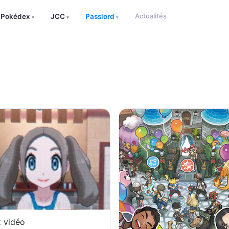
Actualités
Pokédex
JCC
Passlord
▾
▾
▾
 vidéo