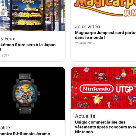
Jeux vidéo
Magicarpe Jump est sorti parto
dans le monde !
ns Feux
25 mai 2017
kémon Store sera à la Japan
!
i 2017
Actualité
Uniqlo commercialise des
alité
vêtements après concours ave
Nintendo
montre RJ-Romain Jerome