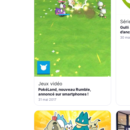
Séri
Gulli
d’anc
30 ma
Jeux vidéo
PokéLand, nouveau Rumble,
annoncé sur smartphones !
31 mai 2017