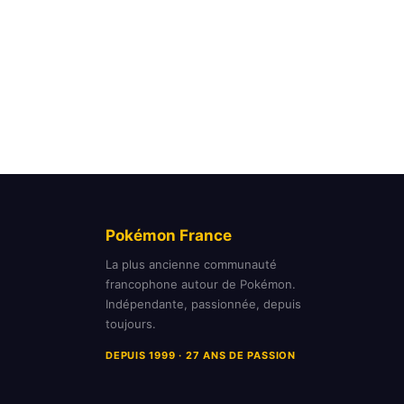
Pokémon France
La plus ancienne communauté
francophone autour de Pokémon.
Indépendante, passionnée, depuis
toujours.
DEPUIS 1999 · 27 ANS DE PASSION