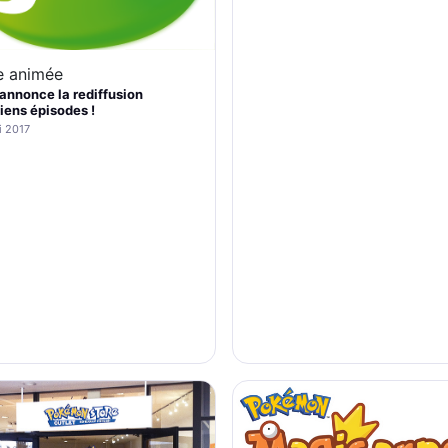
e animée
 annonce la rediffusion
iens épisodes !
i 2017