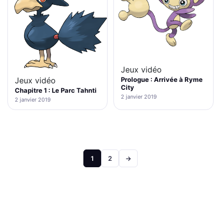
Jeux vidéo
Prologue : Arrivée à Ryme
Jeux vidéo
City
Chapitre 1 : Le Parc Tahnti
2 janvier 2019
2 janvier 2019
Pagination
1
2
→
des
publications