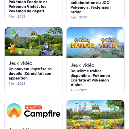
Pokémon Écarlate et
collaboration du JCC
Pokémon Violet : les
Pokémon : l’extension
Pokémon de départ
arrive !
7 juin 2022
7 juin 2022
Jeux vidéo
Jeux vidéo
Un nouveau mystère se
Deuxième trailer
dévoile, Zéroïd fait son
disponible : Pokémon
apparition
Écarlate et Pokémon
7 juin 2022
Violet
1 juin 2022