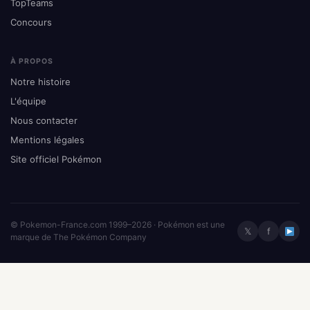
TopTeams
Concours
À PROPOS
Notre histoire
L'équipe
Nous contacter
Mentions légales
Site officiel Pokémon
© Pokemon-France.com 1999–2026 · Pokémon est une
𝕏
f
marque de The Pokémon Company