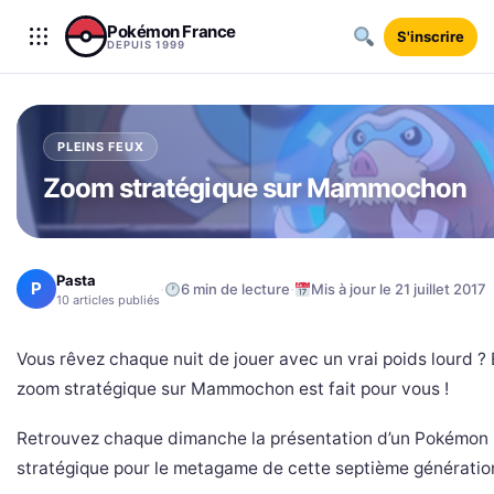
Aller au contenu
Pokémon France
S'inscrire
DEPUIS 1999
PLEINS FEUX
Zoom stratégique sur Mammochon
Pasta
P
·
·
6 min de lecture
Mis à jour le 21 juillet 2017
10 articles publiés
Vous rêvez chaque nuit de jouer avec un vrai poids lourd ?
zoom stratégique sur Mammochon est fait pour vous !
Retrouvez chaque dimanche la présentation d’un Pokémon
stratégique pour le metagame de cette septième génératio