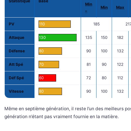
Statistique
Base
Min
Min
Max
–
PV
110
185
21
Attaque
130
135
150
182
Défense
80
90
100
132
Att Spé
70
81
90
122
Déf Spé
60
72
80
112
Vitesse
80
90
100
132
Même en septième génération, il reste l’un des meilleurs po
génération n’étant pas vraiment fournie en la matière.