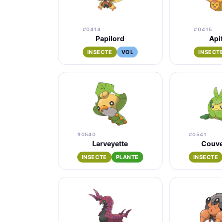
#0414
#0415
Papilord
Apit
INSECTE
VOL
INSECT
#0540
#0541
Larveyette
Couve
INSECTE
PLANTE
INSECTE