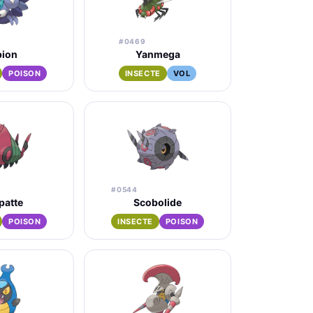
#0469
pion
Yanmega
POISON
INSECTE
VOL
#0544
patte
Scobolide
POISON
INSECTE
POISON