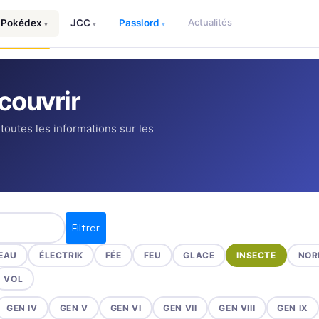
Actualités
Pokédex
JCC
Passlord
▾
▾
▾
couvrir
 toutes les informations sur les
Filtrer
EAU
ÉLECTRIK
FÉE
FEU
GLACE
INSECTE
NOR
VOL
GEN IV
GEN V
GEN VI
GEN VII
GEN VIII
GEN IX