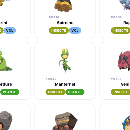
#0416
#0451
rini
Apireine
Ra
E
VOL
INSECTE
VOL
INSECTE
#0542
#0543
rdure
Manternel
Veni
PLANTE
INSECTE
PLANTE
INSECTE