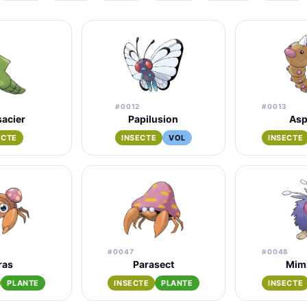
#0012
#0013
acier
Papilusion
Asp
ECTE
INSECTE
VOL
INSECTE
#0047
#0048
ras
Parasect
Mim
PLANTE
INSECTE
PLANTE
INSECTE