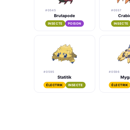
#0545
#0557
Brutapode
Crabi
INSECTE
POISON
INSECTE
#0595
#0596
Statitik
Myga
ÉLECTRIK
INSECTE
ÉLECTRIK