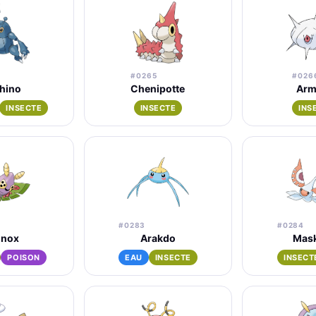
#0265
#026
hino
Chenipotte
Arm
INSECTE
INSECTE
INS
#0283
#0284
inox
Arakdo
Mas
POISON
EAU
INSECTE
INSECT