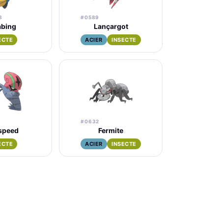
8
#0589
abing
Lançargot
ECTE
ACIER
INSECTE
#0632
speed
Fermite
ECTE
ACIER
INSECTE