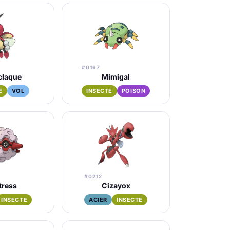
#0167
claque
Mimigal
E
VOL
INSECTE
POISON
#0212
tress
Cizayox
INSECTE
ACIER
INSECTE