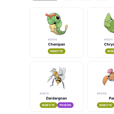
#0010
#0011
Chenipan
Chrys
INSECTE
INS
#0015
#0046
Dardargnan
Pa
INSECTE
POISON
INSECTE