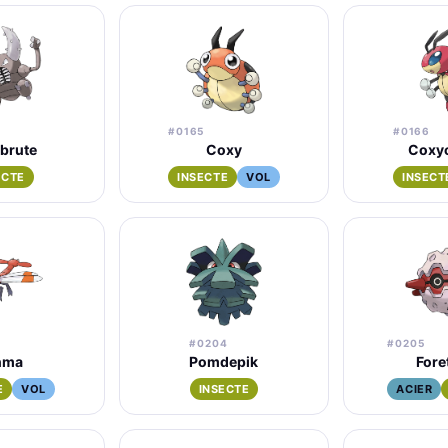
#0165
#0166
brute
Coxy
Coxy
ECTE
INSECTE
VOL
INSECT
#0204
#0205
nma
Pomdepik
Fore
E
VOL
INSECTE
ACIER