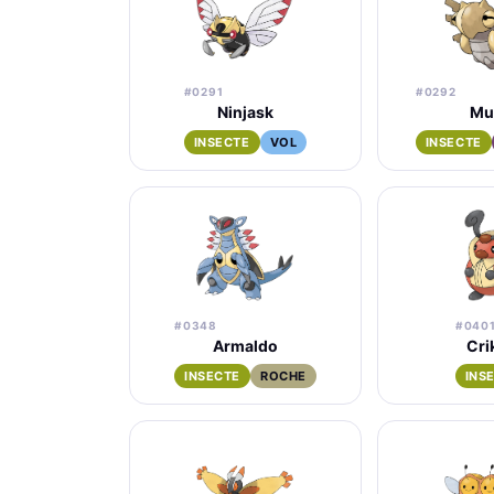
#0291
#0292
Ninjask
Mu
INSECTE
VOL
INSECTE
#0348
#040
Armaldo
Cri
INSECTE
ROCHE
INS