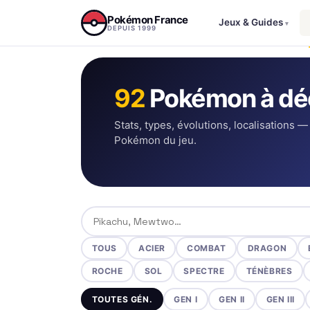
Aller au contenu
Pokémon France
Jeux & Guides
▾
DEPUIS 1999
92
Pokémon à dé
Stats, types, évolutions, localisations —
Pokémon du jeu.
Rechercher un Pokémon
TOUS
ACIER
COMBAT
DRAGON
ROCHE
SOL
SPECTRE
TÉNÈBRES
TOUTES GÉN.
GEN I
GEN II
GEN III