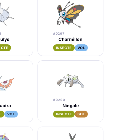
6
#0267
ulys
Charmillon
ECTE
INSECTE
VOL
#0290
kadra
Ningale
E
VOL
INSECTE
SOL