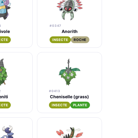
4
#0347
ivole
Anorith
ECTE
INSECTE
ROCHE
2
#0413
niti
Cheniselle (grass)
ECTE
INSECTE
PLANTE