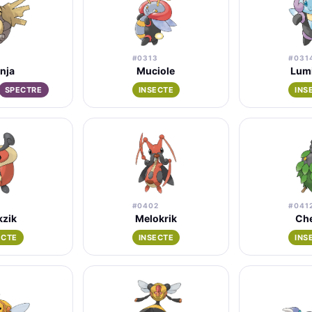
#0313
#031
nja
Muciole
Lum
SPECTRE
INSECTE
INS
1
#0402
#041
kzik
Melokrik
Che
ECTE
INSECTE
INS