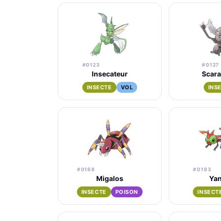
#0123
#0127
Insecateur
Scara
INSECTE
VOL
INS
#0168
#0193
Migalos
Ya
INSECTE
POISON
INSECT