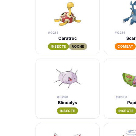
#0213
#0214
Caratroc
Scar
INSECTE
ROCHE
COMBAT
#0268
#0269
Blindalys
Pap
INSECTE
INSECTE