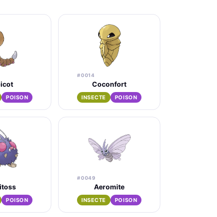
#0014
icot
Coconfort
POISON
INSECTE
POISON
#0049
itoss
Aeromite
POISON
INSECTE
POISON