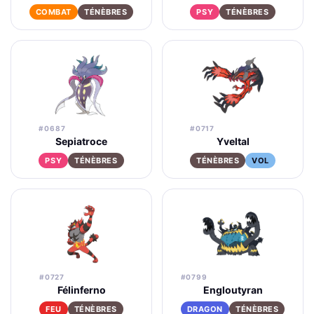
COMBAT
TÉNÈBRES
PSY
TÉNÈBRES
#0687
#0717
Sepiatroce
Yveltal
PSY
TÉNÈBRES
TÉNÈBRES
VOL
#0727
#0799
Félinferno
Engloutyran
FEU
TÉNÈBRES
DRAGON
TÉNÈBRES