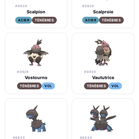
#0624
#0625
Scalpion
Scalproie
ACIER
TÉNÈBRES
ACIER
TÉNÈBRES
#0629
#0630
Vostourno
Vaututrice
TÉNÈBRES
VOL
TÉNÈBRES
VOL
#0633
#0634