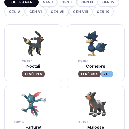
TOUTES GÉN.
GEN I
GEN II
GEN III
GEN IV
GEN V
GEN VI
GEN VII
GEN VIII
GEN IX
#0197
#0198
Noctali
Cornebre
TÉNÈBRES
TÉNÈBRES
VOL
#0215
#0228
Farfuret
Malosse