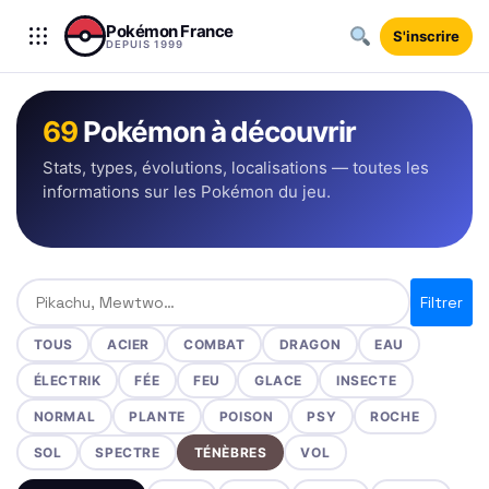
Aller au contenu
Pokémon France
S'inscrire
DEPUIS 1999
69
Pokémon à découvrir
Stats, types, évolutions, localisations — toutes les
informations sur les Pokémon du jeu.
Rechercher un Pokémon
Filtrer
TOUS
ACIER
COMBAT
DRAGON
EAU
ÉLECTRIK
FÉE
FEU
GLACE
INSECTE
NORMAL
PLANTE
POISON
PSY
ROCHE
SOL
SPECTRE
TÉNÈBRES
VOL