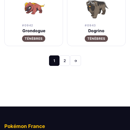
#0942
#0943
Grondogue
Dogrino
TÉNÈBRES
TÉNÈBRES
Pagination
1
2
→
des
publications
Pokémon France