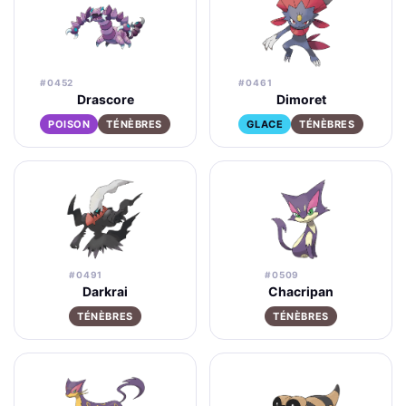
#0452
#0461
Drascore
Dimoret
POISON
TÉNÈBRES
GLACE
TÉNÈBRES
#0491
#0509
Darkrai
Chacripan
TÉNÈBRES
TÉNÈBRES