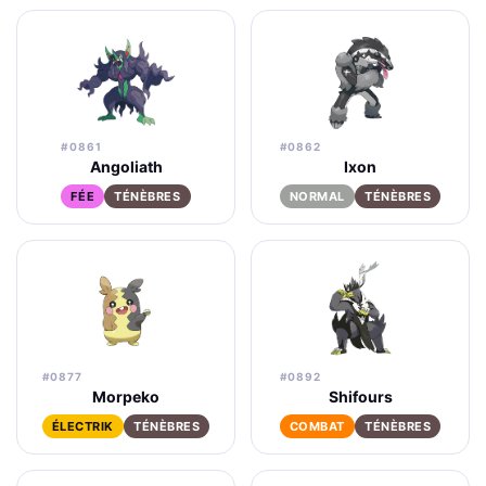
#0861
#0862
Angoliath
Ixon
FÉE
TÉNÈBRES
NORMAL
TÉNÈBRES
#0877
#0892
Morpeko
Shifours
ÉLECTRIK
TÉNÈBRES
COMBAT
TÉNÈBRES