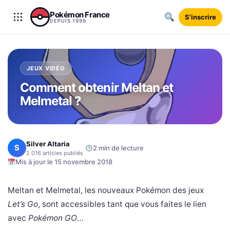
Aller au contenu
Pokémon France
S'inscrire
DEPUIS 1999
JEUX VIDÉO
Comment obtenir Meltan et
Melmetal ?
Silver Altaria
S
·
·
2 min de lecture
2 016 articles publiés
Mis à jour le 15 novembre 2018
Meltan et Melmetal, les nouveaux Pokémon des jeux
Let’s Go
, sont accessibles tant que vous faites le lien
avec
Pokémon GO
…