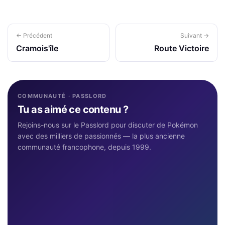
← Précédent
Suivant →
Cramois'île
Route Victoire
COMMUNAUTÉ · PASSLORD
Tu as aimé ce contenu ?
Rejoins-nous sur le Passlord pour discuter de Pokémon
avec des milliers de passionnés — la plus ancienne
communauté francophone, depuis 1999.