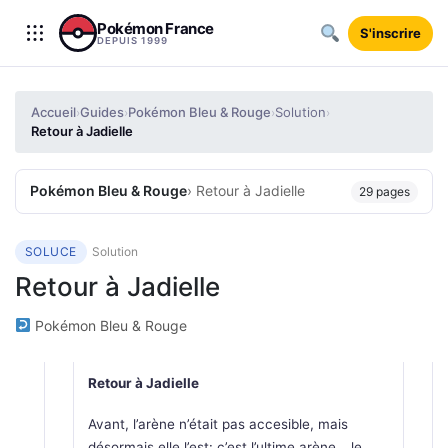
Aller au contenu
Pokémon France
S'inscrire
DEPUIS 1999
Accueil
Guides
Pokémon Bleu & Rouge
Solution
›
›
›
›
Retour à Jadielle
Pokémon Bleu & Rouge
› Retour à Jadielle
29 pages
SOLUCE
Solution
Retour à Jadielle
Pokémon Bleu & Rouge
Retour à Jadielle
Avant, l’arène n’était pas accesible, mais
désormais elle l’est: c’est l’ultime arène… le