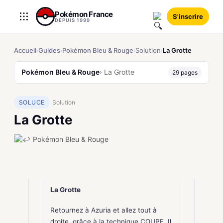
Aller
Pokémon France
S'inscrire
au
DEPUIS 1999
contenu
Accueil
Guides
Pokémon Bleu & Rouge
Solution
La Grotte
›
›
›
›
Pokémon Bleu & Rouge
› La Grotte
29 pages
SOLUCE
Solution
La Grotte
Pokémon Bleu & Rouge
La Grotte
Retournez à Azuria et allez tout à
droite, grâce à la technique COUPE, Il