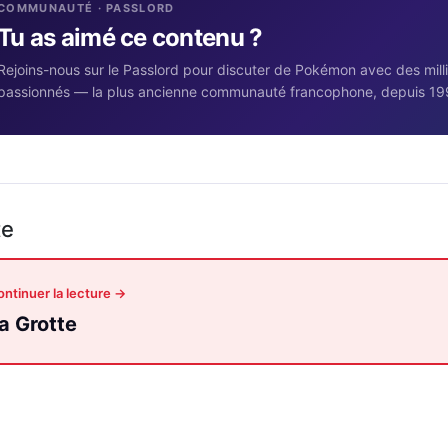
COMMUNAUTÉ · PASSLORD
Tu as aimé ce contenu ?
Rejoins-nous sur le Passlord pour discuter de Pokémon avec des mill
passionnés — la plus ancienne communauté francophone, depuis 19
te
ntinuer la lecture →
a Grotte