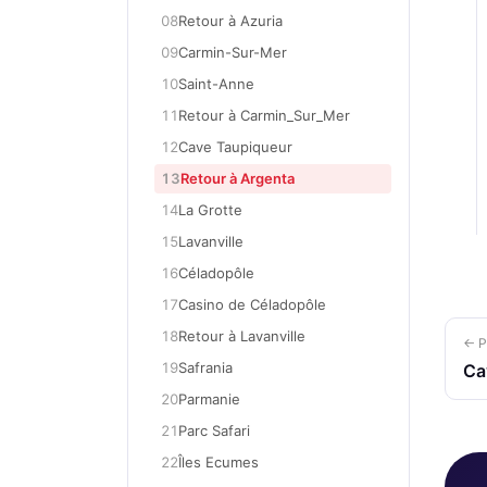
08
Retour à Azuria
09
Carmin-Sur-Mer
10
Saint-Anne
11
Retour à Carmin_Sur_Mer
12
Cave Taupiqueur
13
Retour à Argenta
14
La Grotte
15
Lavanville
16
Céladopôle
17
Casino de Céladopôle
18
Retour à Lavanville
← P
19
Safrania
Ca
20
Parmanie
21
Parc Safari
22
Îles Ecumes