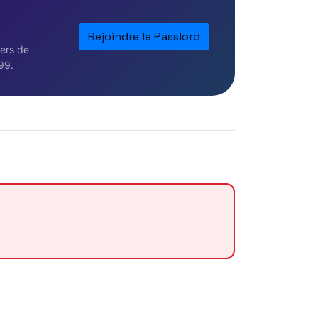
Rejoindre le Passlord
iers de
99.