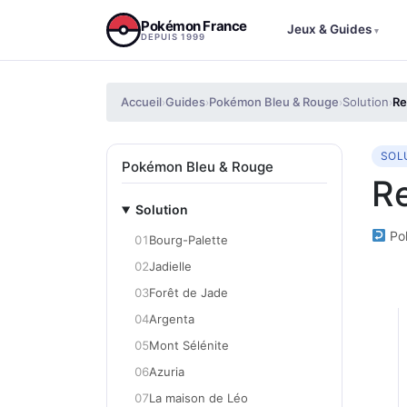
Aller au contenu
Pokémon France
Jeux & Guides
▾
DEPUIS 1999
Accueil
Guides
Pokémon Bleu & Rouge
Solution
Re
›
›
›
›
SOL
Pokémon Bleu & Rouge
Re
Solution
Po
01
Bourg-Palette
02
Jadielle
03
Forêt de Jade
04
Argenta
05
Mont Sélénite
06
Azuria
07
La maison de Léo