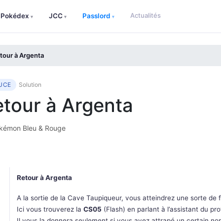
Actualités
Pokédex
JCC
Passlord
▾
▾
▾
tour à Argenta
UCE
Solution
tour à Argenta
kémon Bleu & Rouge
Retour à Argenta
A la sortie de la Cave Taupiqueur, vous atteindrez une sorte de f
Ici vous trouverez la
CS05
(Flash) en parlant à l’assistant du pr
Il vous la donnera seulement si vous avez attrapé un certain 