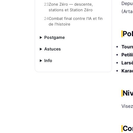
Depu
23
Zone Zéro — descente,
stations et Station Zéro
(Arta
24
Combat final contre l'IA et fin
de l'histoire
Po
Postgame
Tour
Astuces
Petil
Info
Lars
Kara
Niv
Vise
Con