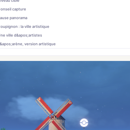
iveau cible
onseil capture
ause panorama
oupignon : la ville artistique
ne ville d&apos;artistes
&apos;arène, version artistique
outiques et lieux
réparation contre Colza
&apos;épreuve d&apos;arène : retrouver les Sunflora
ombat d'Arène contre Colza (Plante)
&apos;épreuve d&apos;arène
&apos;équipe de Colza
tratégie
Récompense
iveau d&apos;équipe conseillé