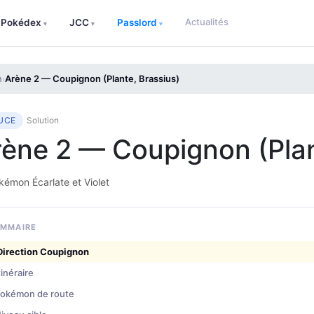
Actualités
Pokédex
JCC
Passlord
▾
▾
▾
n
Arène 2 — Coupignon (Plante, Brassius)
›
UCE
Solution
ène 2 — Coupignon (Plan
émon Écarlate et Violet
MMAIRE
Direction Coupignon
tinéraire
okémon de route