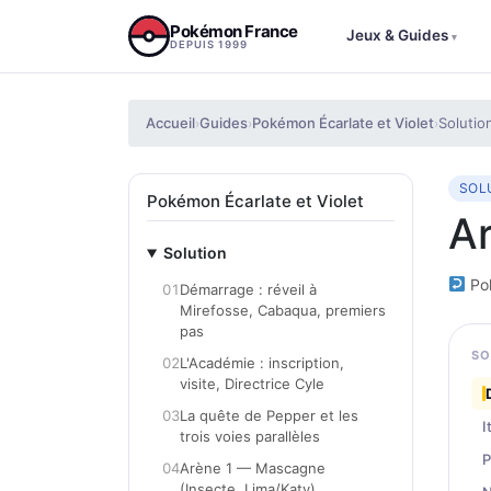
Aller au contenu
Pokémon France
Jeux & Guides
▾
DEPUIS 1999
Accueil
Guides
Pokémon Écarlate et Violet
Solutio
›
›
›
SOL
Pokémon Écarlate et Violet
Ar
Solution
Pok
01
Démarrage : réveil à
Mirefosse, Cabaqua, premiers
pas
SO
02
L'Académie : inscription,
visite, Directrice Cyle
03
La quête de Pepper et les
I
trois voies parallèles
P
04
Arène 1 — Mascagne
(Insecte, Lima/Katy)