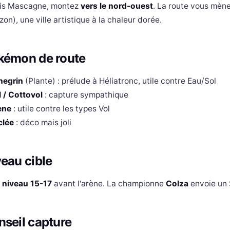
is Mascagne, montez
vers le nord-ouest
. La route vous mèn
zon), une ville artistique à la chaleur dorée.
kémon de route
negrin
(Plante) : prélude à Héliatronc, utile contre Eau/Sol
il / Cottovol
: capture sympathique
ène
: utile contre les types Vol
clée
: déco mais joli
eau cible
z
niveau 15-17
avant l'arène. La championne
Colza
envoie un 
seil capture