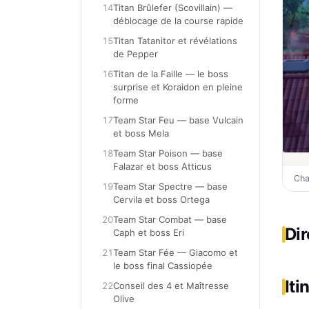
14
Titan Brûlefer (Scovillain) —
Pro
déblocage de la course rapide
15
Titan Tatanitor et révélations
de Pepper
16
Titan de la Faille — le boss
surprise et Koraidon en pleine
forme
17
Team Star Feu — base Vulcain
et boss Mela
18
Team Star Poison — base
Falazar et boss Atticus
Cha
19
Team Star Spectre — base
Cervila et boss Ortega
20
Team Star Combat — base
Di
Caph et boss Eri
21
Team Star Fée — Giacomo et
le boss final Cassiopée
Iti
22
Conseil des 4 et Maîtresse
Olive