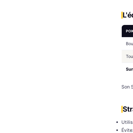
L'é
PO
Bo
Tou
Sun
Son S
Str
Utili
Évite