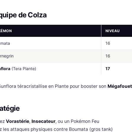
quipe de Colza
KÉMON
NIVEAU
umata
16
rnegrin
16
flora
(Tera Plante)
17
unflora téracristallise en Plante pour booster son
Mégafouet
atégie
sez
Vorastérie
,
Insecateur
, ou un Pokémon Feu
z les attaques physiques contre Boumata (gros tank)