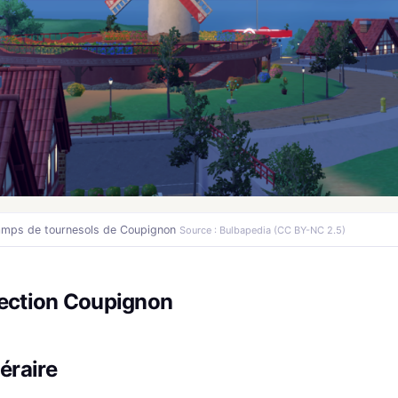
gression
mps de tournesols de Coupignon
Source : Bulbapedia (CC BY-NC 2.5)
rection Coupignon
néraire