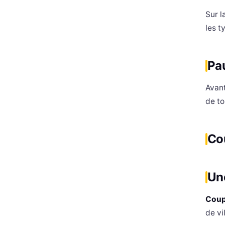
Sur l
les t
Pa
Avant
de to
Cou
Une
Coup
de vi