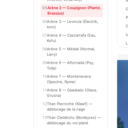
N
05
Arène 2 — Coupignon (Plante,
C
Brassius)
P
06
Arène 3 — Levincia (Électrik,
C
Iono)
U
07
Arène 4 — Cascarrafa (Eau,
Kofu)
L
08
Arène 5 — Médali (Normal,
B
Larry)
P
09
Arène 6 — Alfornada (Psy,
Tulip)
L
10
Arène 7 — Montenevera
C
(Spectre, Ryme)
L
11
Arène 8 — Glaséado (Glace,
L
Grusha)
S
12
Titan Pierroche (Klawf) —
déblocage de la nage
13
Titan Cieldéchu (Bombyrex) —
N
déblocage du vol plané