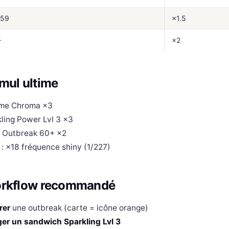
-59
×1.5
+
×2
mul ultime
me Chroma ×3
ling Power Lvl 3 ×3
 Outbreak 60+ ×2
: ×18 fréquence shiny (1/227)
rkflow recommandé
rer
une outbreak (carte = icône orange)
er un sandwich Sparkling Lvl 3