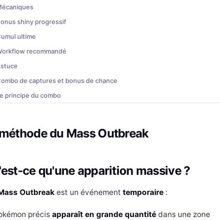
écaniques
onus shiny progressif
umul ultime
orkflow recommandé
stuce
ombo de captures et bonus de chance
e principe du combo
onus progressifs
omment ça marche
 méthode du Mass Outbreak
onus IV
stuce
est-ce qu'une apparition massive ?
orkflow optimal
Mass Outbreak
est un événement
temporaire
:
gression
okémon précis
apparaît en grande quantité
dans une zone