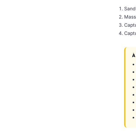
Sandw
Mass
Captu
Captu
À