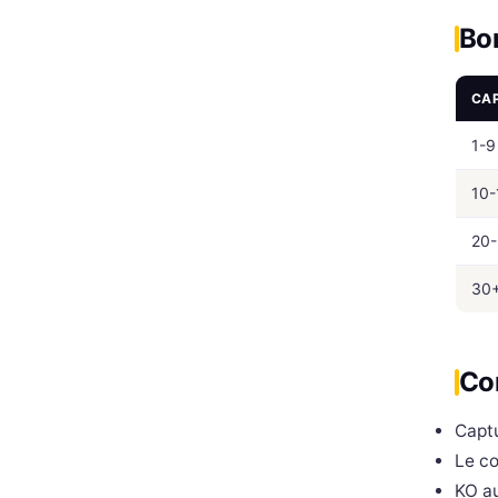
Bo
CA
1-9
10-
20-
30
Co
Captu
Le c
KO au