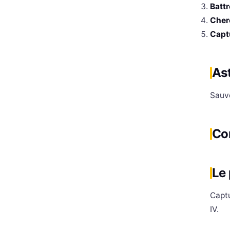
Batt
Cher
Capt
As
Sauv
Co
Le
Capt
IV.