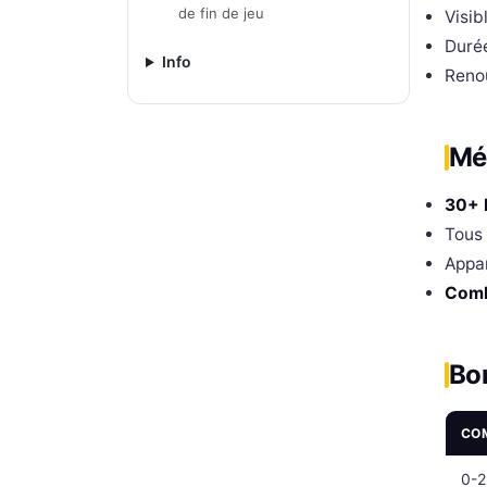
de fin de jeu
Visib
Durée
Info
Reno
Mé
30+ 
Tous
Appar
Comb
Bon
CO
0-2