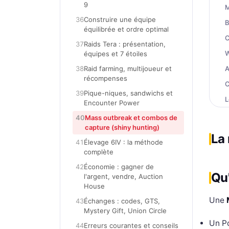
9
M
36
Construire une équipe
B
équilibrée et ordre optimal
C
37
Raids Tera : présentation,
W
équipes et 7 étoiles
38
Raid farming, multijoueur et
A
récompenses
C
39
Pique-niques, sandwichs et
L
Encounter Power
B
40
Mass outbreak et combos de
capture (shiny hunting)
C
La
41
Élevage 6IV : la méthode
B
complète
A
42
Économie : gagner de
Qu'
W
l'argent, vendre, Auction
House
Une
43
Échanges : codes, GTS,
Pro
Mystery Gift, Union Circle
Un P
44
Erreurs courantes et conseils