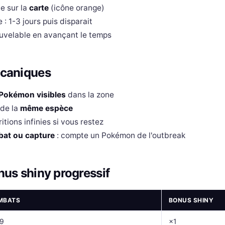
le sur la
carte
(icône orange)
 : 1-3 jours puis disparait
uvelable en avançant le temps
caniques
Pokémon visibles
dans la zone
 de la
même espèce
itions infinies si vous restez
at ou capture
: compte un Pokémon de l'outbreak
us shiny progressif
MBATS
BONUS SHINY
9
×1