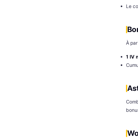
Le c
Bo
À par
1 IV 
Cumu
As
Comb
bonus
Wo