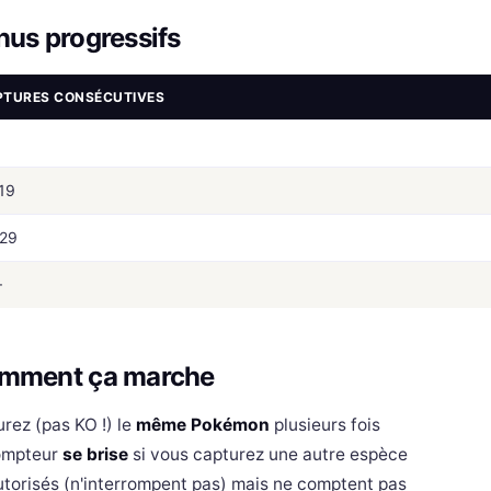
nus progressifs
PTURES CONSÉCUTIVES
19
29
+
mment ça marche
rez (pas KO !) le
même Pokémon
plusieurs fois
ompteur
se brise
si vous capturez une autre espèce
torisés (n'interrompent pas) mais ne comptent pas