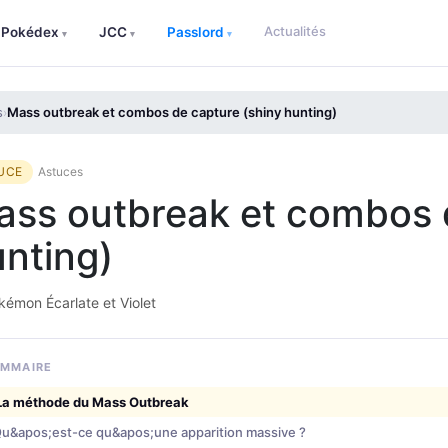
Actualités
Pokédex
JCC
Passlord
▾
▾
▾
s
Mass outbreak et combos de capture (shiny hunting)
›
UCE
Astuces
ss outbreak et combos d
nting)
émon Écarlate et Violet
MMAIRE
La méthode du Mass Outbreak
u&apos;est-ce qu&apos;une apparition massive ?