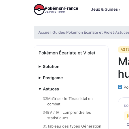
Aller au contenu
Pokémon France
Jeux & Guides
▾
DEPUIS 1999
Accueil
Guides
Pokémon Écarlate et Violet
Astuce
›
›
›
AST
Pokémon Écarlate et Violet
Ma
Solution
hu
Postgame
Pok
Astuces
33
Maîtriser le Téracristal en
combat
SO
34
EV / IV : comprendre les
statistiques
Q
35
Tableau des types Génération