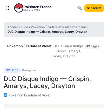
Aller au contenu
Pokémon France
S'inscrire
DEPUIS 1999
Accueil
Guides
Pokémon Écarlate et Violet
Postgame
›
›
›
›
DLC Disque Indigo — Crispin, Amarys, Lacey, Drayton
Pokémon Écarlate et Violet
› DLC Disque Indigo
49 pages
— Crispin, Amarys,
Lacey, Drayton
SOLUCE
Postgame
DLC Disque Indigo — Crispin,
Amarys, Lacey, Drayton
Pokémon Écarlate et Violet