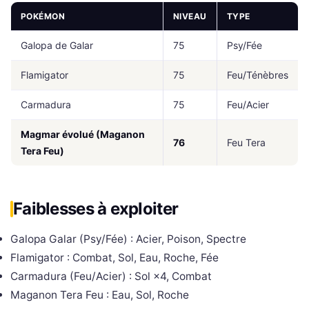
POKÉMON
NIVEAU
TYPE
Galopa de Galar
75
Psy/Fée
Flamigator
75
Feu/Ténèbres
Carmadura
75
Feu/Acier
Magmar évolué (Maganon
76
Feu Tera
Tera Feu)
Faiblesses à exploiter
Galopa Galar (Psy/Fée) : Acier, Poison, Spectre
Flamigator : Combat, Sol, Eau, Roche, Fée
Carmadura (Feu/Acier) : Sol ×4, Combat
Maganon Tera Feu : Eau, Sol, Roche