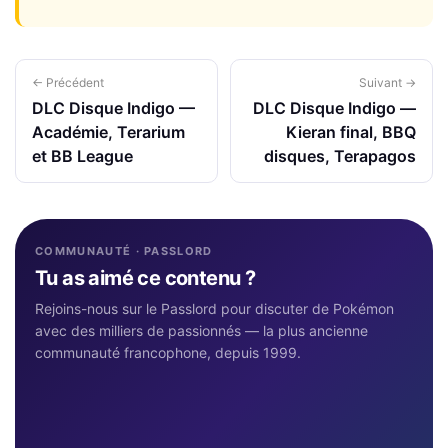
← Précédent
Suivant →
DLC Disque Indigo —
DLC Disque Indigo —
Académie, Terarium
Kieran final, BBQ
et BB League
disques, Terapagos
COMMUNAUTÉ · PASSLORD
Tu as aimé ce contenu ?
Rejoins-nous sur le Passlord pour discuter de Pokémon
avec des milliers de passionnés — la plus ancienne
communauté francophone, depuis 1999.