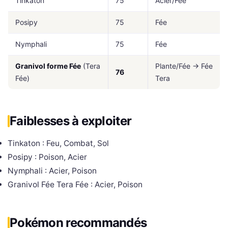
Tinkaton
75
Acier/Fée
Posipy
75
Fée
Nymphali
75
Fée
Granivol forme Fée
(Tera
Plante/Fée → Fée
76
Fée)
Tera
Faiblesses à exploiter
Tinkaton : Feu, Combat, Sol
Posipy : Poison, Acier
Nymphali : Acier, Poison
Granivol Fée Tera Fée : Acier, Poison
Pokémon recommandés