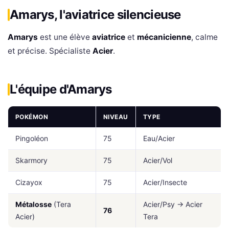
Amarys, l'aviatrice silencieuse
Amarys
est une élève
aviatrice
et
mécanicienne
, calme
et précise. Spécialiste
Acier
.
L'équipe d'Amarys
POKÉMON
NIVEAU
TYPE
Pingoléon
75
Eau/Acier
Skarmory
75
Acier/Vol
Cizayox
75
Acier/Insecte
Métalosse
(Tera
Acier/Psy → Acier
76
Acier)
Tera