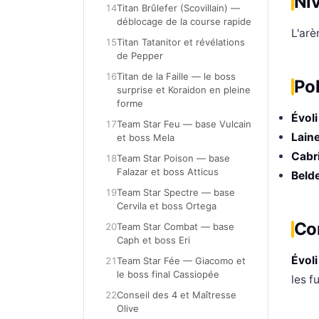
Niv
C
14
Titan Brûlefer (Scovillain) —
déblocage de la course rapide
L
L'arè
15
Titan Tatanitor et révélations
F
de Pepper
P
16
Titan de la Faille — le boss
Po
S
surprise et Koraidon en pleine
forme
Évoli
17
Team Star Feu — base Vulcain
Laine
et boss Mela
Pro
Cabr
18
Team Star Poison — base
Falazar et boss Atticus
Beld
19
Team Star Spectre — base
Cervila et boss Ortega
Con
20
Team Star Combat — base
Caph et boss Eri
Évoli
21
Team Star Fée — Giacomo et
le boss final Cassiopée
les f
22
Conseil des 4 et Maîtresse
Olive