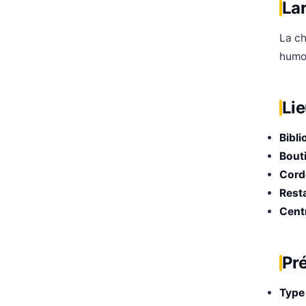
Lar
La c
humou
Lie
Bibli
Bout
Cord
Rest
Cent
Pr
Type