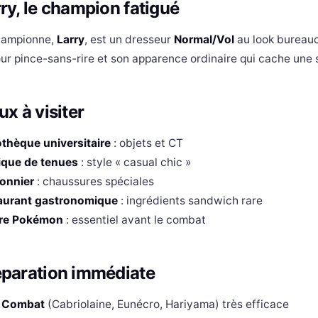
ry, le champion fatigué
hampionne,
Larry
, est un dresseur
Normal/Vol
au look bureaucr
r pince-sans-rire et son apparence ordinaire qui cache une s
ux à visiter
othèque universitaire
: objets et CT
ique de tenues
: style « casual chic »
onnier
: chaussures spéciales
aurant gastronomique
: ingrédients sandwich rare
re Pokémon
: essentiel avant le combat
éparation immédiate
 Combat
(Cabriolaine, Eunécro, Hariyama) très efficace