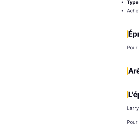
Type
Ache
Épr
Pour 
Arè
L'é
Larr
Pour