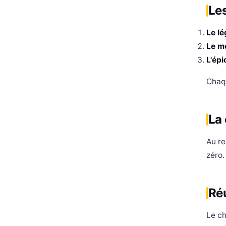
Les
Le l
Le m
L'épi
Chaq
La
Au re
zéro.
Ré
Le ch