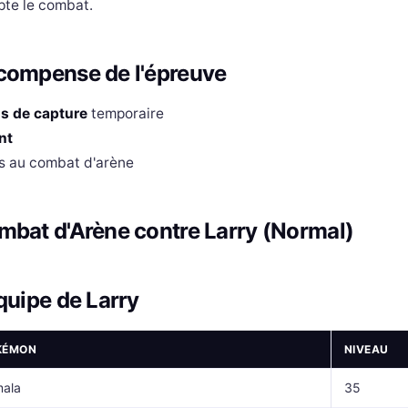
pte le combat.
compense de l'épreuve
s de capture
temporaire
nt
s au combat d'arène
mbat d'Arène contre Larry (Normal)
quipe de Larry
KÉMON
NIVEAU
ala
35