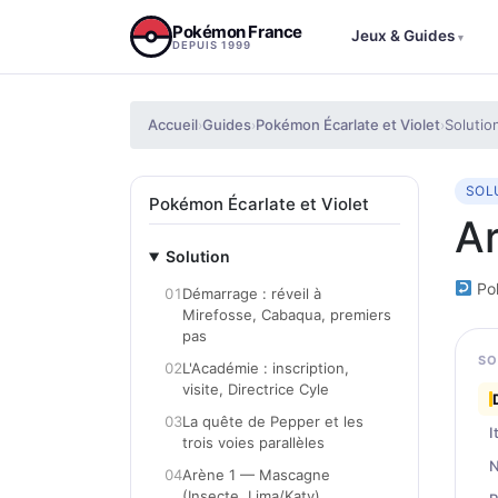
Aller au contenu
Pokémon France
Jeux & Guides
▾
DEPUIS 1999
Accueil
Guides
Pokémon Écarlate et Violet
Solutio
›
›
›
SOL
Pokémon Écarlate et Violet
Ar
Solution
Pok
01
Démarrage : réveil à
Mirefosse, Cabaqua, premiers
pas
SO
02
L'Académie : inscription,
visite, Directrice Cyle
03
La quête de Pepper et les
I
trois voies parallèles
N
04
Arène 1 — Mascagne
(Insecte, Lima/Katy)