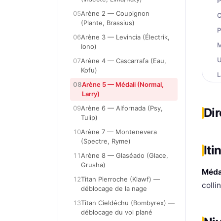
P
05
Arène 2 — Coupignon
C
(Plante, Brassius)
P
06
Arène 3 — Levincia (Électrik,
M
Iono)
U
07
Arène 4 — Cascarrafa (Eau,
Kofu)
L
08
Arène 5 — Médali (Normal,
L
Larry)
P
09
Arène 6 — Alfornada (Psy,
Dir
Tulip)
É
10
Arène 7 — Montenevera
A
(Spectre, Ryme)
Iti
L
11
Arène 8 — Glaséado (Glace,
L
Grusha)
Méda
L
12
Titan Pierroche (Klawf) —
colli
déblocage de la nage
R
13
Titan Cieldéchu (Bombyrex) —
R
déblocage du vol plané