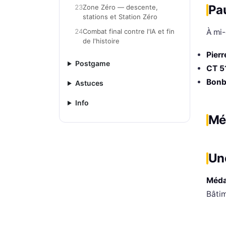
Pa
23
Zone Zéro — descente,
stations et Station Zéro
24
Combat final contre l'IA et fin
À mi
de l'histoire
Pierr
Postgame
CT 5
Bonb
Astuces
Info
Méd
Une
Méda
Bâtim