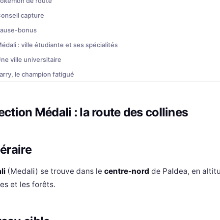
okémon de route
onseil capture
ause-bonus
édali : ville étudiante et ses spécialités
ne ville universitaire
arry, le champion fatigué
ieux à visiter
réparation immédiate
ection Médali : la route des collines
preuve : l&apos;énigme du menu secret
rène Normale de Larry : l'énigme du menu secret
néraire
&apos;épreuve : devenir le commis idéal
es 3 indices
li
(Medali) se trouve dans le
centre-nord
de Paldea, en altit
a commande finale
nes et les forêts.
éussite
écompense de l&apos;épreuve