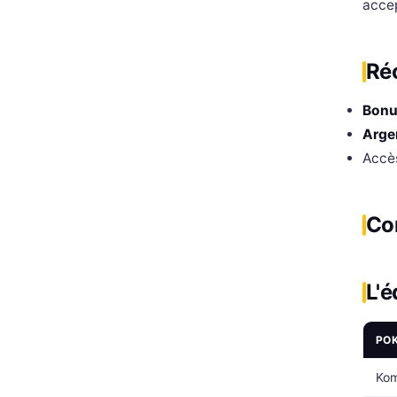
acce
Ré
Bonu
Arge
Accè
Co
L'é
PO
Kom