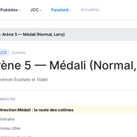
Actualités
Pokédex
JCC
Passlord
▾
▾
▾
n
Arène 5 — Médali (Normal, Larry)
›
UCE
Solution
ène 5 — Médali (Normal,
émon Écarlate et Violet
MMAIRE
Direction Médali : la route des collines
tinéraire
iveau cible