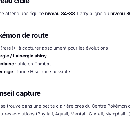
eau cible
ombat d'Arène contre Larry (Normal)
&apos;équipe de Larry
ne attend une équipe
niveau 34-38
. Larry aligne du
niveau 3
aiblesses à exploiter
okémon recommandés
kémon de route
tratégie
Récompense
(rare !) : à capturer absolument pour les évolutions
rgie / Lainergie shiny
gression
iolaine
: utile en Combat
eneige
: forme Hisuienne possible
seil capture
se trouve dans une petite clairière près du Centre Pokémon d
utures évolutions (Phyllali, Aquali, Mentali, Givrali, Nymphali…