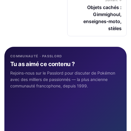
Objets cachés :
Gimmighoul,
enseignes-moto,
stèles
COMMUNAUTÉ · PASSLORD
Tu as aimé ce contenu ?
Rejoins-nous sur le Passlord pour discuter de Pokémon
avec des milliers de passionnés — la plus ancienne
communauté francophone, depuis 1999.