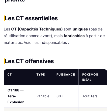
Les CT essentielles
Les
CT (Capacités Techniques)
sont
uniques
(pas de
réutilisation comme avant), mais
fabricables
à partir de
matériaux. Voici les indispensables :
Les CT offensives
CT
TYPE
PUISSANCE
POKÉMON
IDÉAL
CT 168 —
Tera-
Variable
80+
Tout Tera
Explosion