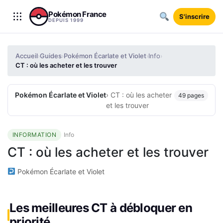
Aller au contenu
Pokémon France
S'inscrire
DEPUIS 1999
Accueil
Guides
Pokémon Écarlate et Violet
Info
›
›
›
›
CT : où les acheter et les trouver
Pokémon Écarlate et Violet
› CT : où les acheter
49 pages
et les trouver
INFORMATION
Info
CT : où les acheter et les trouver
Pokémon Écarlate et Violet
Les meilleures CT à débloquer en
priorité