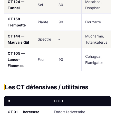
CT 124 —
Mosaboa,
Sol
80
Tunnel
Donphan
CT 158 —
Plante
90
Florizarre
Trempette
CT 144 —
Mucharme,
Spectre
–
Mauvais Œil
Tutankaférus
CT 105 —
Cohaguar,
Lance-
Feu
90
Flamigator
Flammes
Les CT défensives / utilitaires
CT
EFFET
CT 91 — Berceuse
Endort l'adversaire