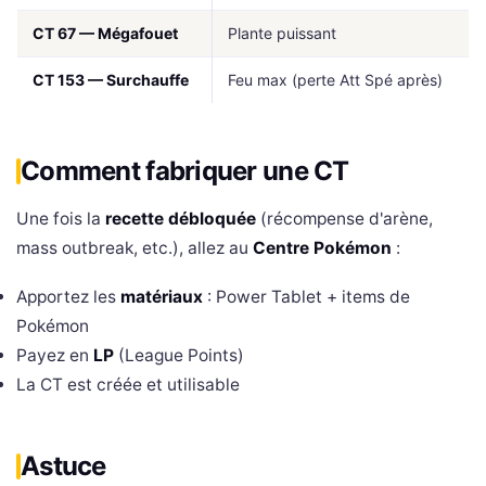
CT 67 — Mégafouet
Plante puissant
CT 153 — Surchauffe
Feu max (perte Att Spé après)
Comment fabriquer une CT
Une fois la
recette débloquée
(récompense d'arène,
mass outbreak, etc.), allez au
Centre Pokémon
:
Apportez les
matériaux
: Power Tablet + items de
Pokémon
Payez en
LP
(League Points)
La CT est créée et utilisable
Astuce