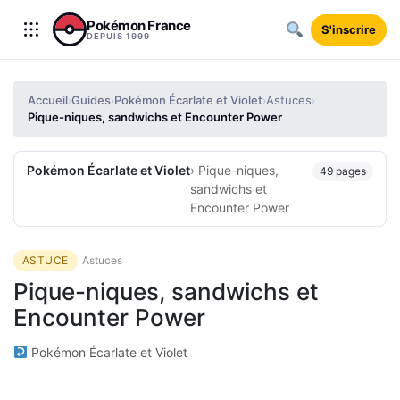
Aller au contenu
Pokémon France
S'inscrire
DEPUIS 1999
Accueil
Guides
Pokémon Écarlate et Violet
Astuces
›
›
›
›
Pique-niques, sandwichs et Encounter Power
Pokémon Écarlate et Violet
› Pique-niques,
49 pages
sandwichs et
Encounter Power
ASTUCE
Astuces
Pique-niques, sandwichs et
Encounter Power
Pokémon Écarlate et Violet