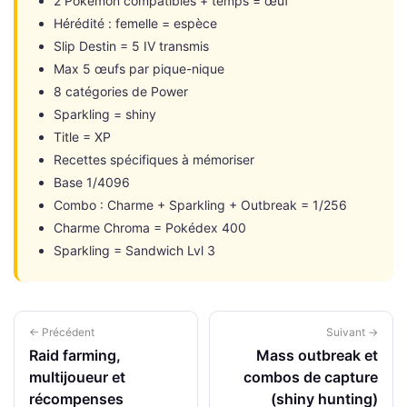
2 Pokémon compatibles + temps = œuf
Hérédité : femelle = espèce
Slip Destin = 5 IV transmis
Max 5 œufs par pique-nique
8 catégories de Power
Sparkling = shiny
Title = XP
Recettes spécifiques à mémoriser
Base 1/4096
Combo : Charme + Sparkling + Outbreak = 1/256
Charme Chroma = Pokédex 400
Sparkling = Sandwich Lvl 3
← Précédent
Suivant →
Raid farming,
Mass outbreak et
multijoueur et
combos de capture
récompenses
(shiny hunting)