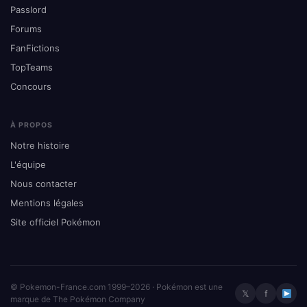
Passlord
Forums
FanFictions
TopTeams
Concours
À PROPOS
Notre histoire
L'équipe
Nous contacter
Mentions légales
Site officiel Pokémon
© Pokemon-France.com 1999–2026 · Pokémon est une
𝕏
f
marque de The Pokémon Company