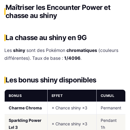
Maîtriser les Encounter Power et
chasse au shiny
La chasse au shiny en 9G
Les
shiny
sont des Pokémon
chromatiques
(couleurs
différentes). Taux de base :
1/4096
.
Les bonus shiny disponibles
BONUS
EFFET
CUMUL
Charme Chroma
× Chance shiny ×3
Permanent
Sparkling Power
Pendant
× Chance shiny ×3
Lvl 3
1h