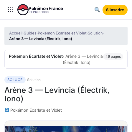
Aller au contenu
Pokémon France
S'inscrire
DEPUIS 1999
Accueil
Guides
Pokémon Écarlate et Violet
Solution
›
›
›
›
Arène 3 — Levincia (Électrik, Iono)
Pokémon Écarlate et Violet
› Arène 3 — Levincia
49 pages
(Électrik, Iono)
SOLUCE
Solution
Arène 3 — Levincia (Électrik,
Iono)
Pokémon Écarlate et Violet