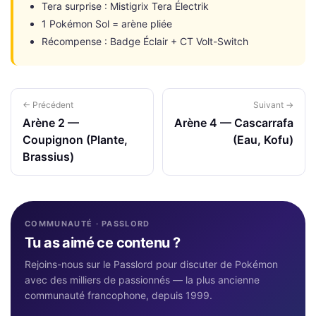
Tera surprise : Mistigrix Tera Électrik
1 Pokémon Sol = arène pliée
Récompense : Badge Éclair + CT Volt-Switch
← Précédent
Suivant →
Arène 2 —
Arène 4 — Cascarrafa
Coupignon (Plante,
(Eau, Kofu)
Brassius)
COMMUNAUTÉ · PASSLORD
Tu as aimé ce contenu ?
Rejoins-nous sur le Passlord pour discuter de Pokémon
avec des milliers de passionnés — la plus ancienne
communauté francophone, depuis 1999.