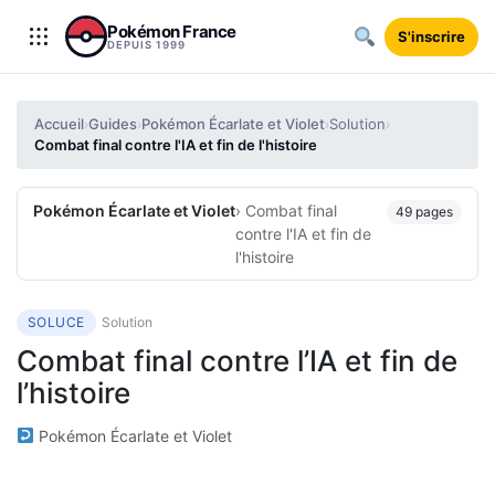
Aller au contenu
Pokémon France
S'inscrire
DEPUIS 1999
Accueil
Guides
Pokémon Écarlate et Violet
Solution
›
›
›
›
Combat final contre l'IA et fin de l'histoire
Pokémon Écarlate et Violet
› Combat final
49 pages
contre l'IA et fin de
l'histoire
SOLUCE
Solution
Combat final contre l’IA et fin de
l’histoire
Pokémon Écarlate et Violet