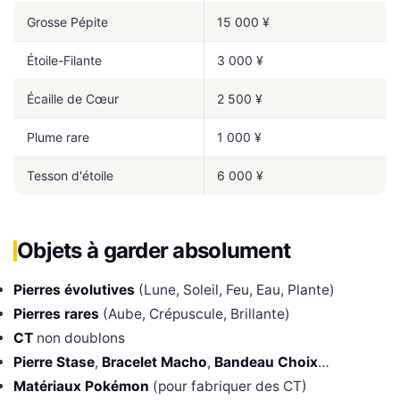
Grosse Pépite
15 000 ¥
Étoile-Filante
3 000 ¥
Écaille de Cœur
2 500 ¥
Plume rare
1 000 ¥
Tesson d'étoile
6 000 ¥
Objets à garder absolument
Pierres évolutives
(Lune, Soleil, Feu, Eau, Plante)
Pierres rares
(Aube, Crépuscule, Brillante)
CT
non doublons
Pierre Stase
,
Bracelet Macho
,
Bandeau Choix
…
Matériaux Pokémon
(pour fabriquer des CT)