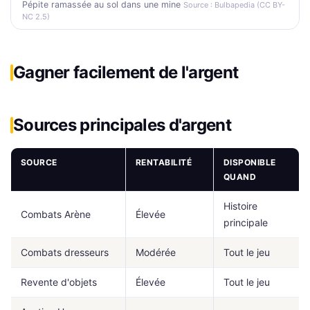
Pépite ramassée au sol dans une mine
Source : Bulbapedia (CC BY-
NC 2.5)
Gagner facilement de l'argent
Sources principales d'argent
SOURCE
RENTABILITÉ
DISPONIBLE
QUAND
Histoire
Combats Arène
Élevée
principale
Combats dresseurs
Modérée
Tout le jeu
Revente d'objets
Élevée
Tout le jeu