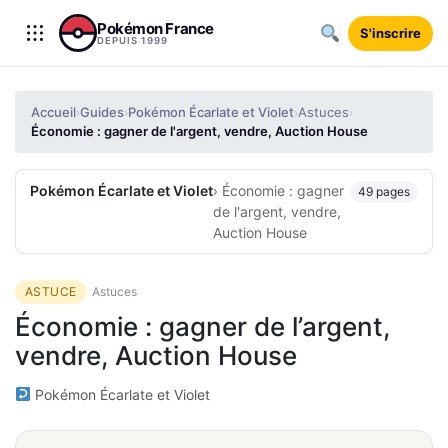
Aller au contenu
Pokémon France
S'inscrire
DEPUIS 1999
Accueil
Guides
Pokémon Écarlate et Violet
Astuces
›
›
›
›
Économie : gagner de l'argent, vendre, Auction House
Pokémon Écarlate et Violet
› Économie : gagner
49 pages
de l'argent, vendre,
Auction House
ASTUCE
Astuces
Économie : gagner de l’argent,
vendre, Auction House
Pokémon Écarlate et Violet