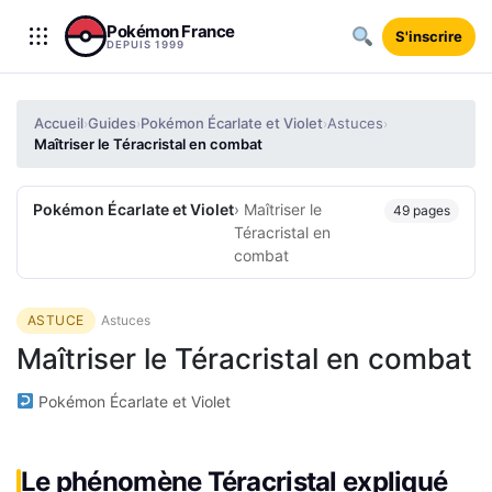
Aller au contenu
Pokémon France
S'inscrire
DEPUIS 1999
Accueil
Guides
Pokémon Écarlate et Violet
Astuces
›
›
›
›
Maîtriser le Téracristal en combat
Pokémon Écarlate et Violet
› Maîtriser le
49 pages
Téracristal en
combat
ASTUCE
Astuces
Maîtriser le Téracristal en combat
Pokémon Écarlate et Violet
Le phénomène Téracristal expliqué