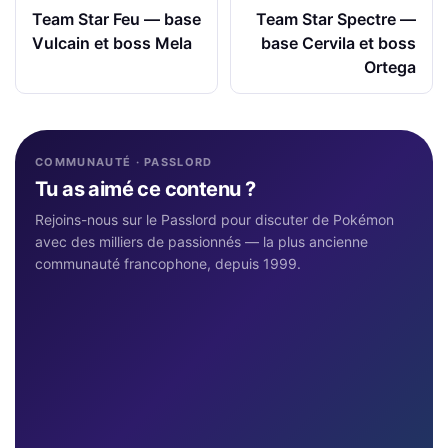
Team Star Feu — base
Team Star Spectre —
Vulcain et boss Mela
base Cervila et boss
Ortega
COMMUNAUTÉ · PASSLORD
Tu as aimé ce contenu ?
Rejoins-nous sur le Passlord pour discuter de Pokémon
avec des milliers de passionnés — la plus ancienne
communauté francophone, depuis 1999.