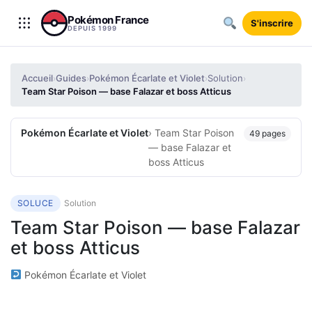
Aller au contenu
Pokémon France
S'inscrire
DEPUIS 1999
Accueil
Guides
Pokémon Écarlate et Violet
Solution
›
›
›
›
Team Star Poison — base Falazar et boss Atticus
Pokémon Écarlate et Violet
› Team Star Poison
49 pages
— base Falazar et
boss Atticus
SOLUCE
Solution
Team Star Poison — base Falazar
et boss Atticus
Pokémon Écarlate et Violet