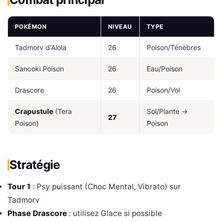
POKÉMON
NIVEAU
TYPE
Tadmorv d'Alola
26
Poison/Ténèbres
Sancoki Poison
26
Eau/Poison
Drascore
26
Poison/Vol
Crapustule
(Tera
Sol/Plante →
27
Poison)
Poison
Stratégie
Tour 1
: Psy puissant (Choc Mental, Vibrato) sur
Tadmorv
Phase Drascore
: utilisez Glace si possible