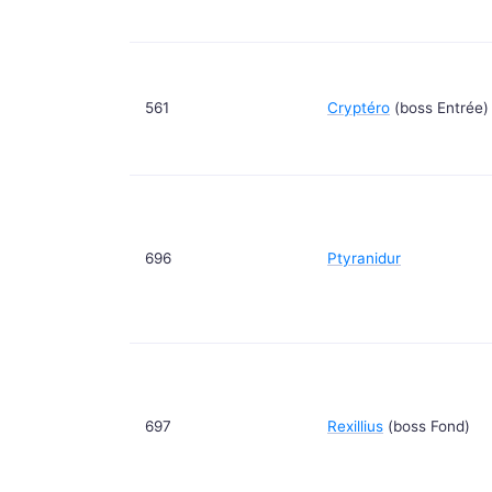
561
Cryptéro
(boss Entrée)
696
Ptyranidur
697
Rexillius
(boss Fond)