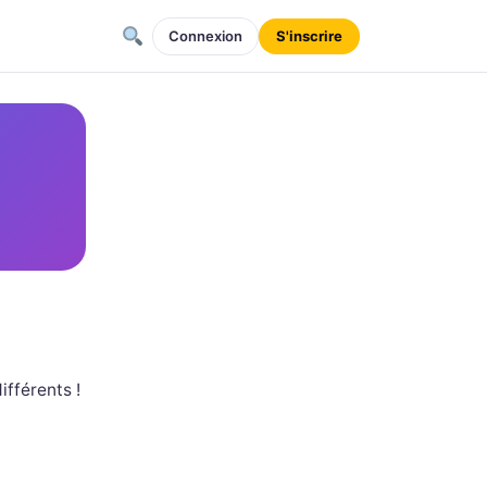
Connexion
S'inscrire
fférents !