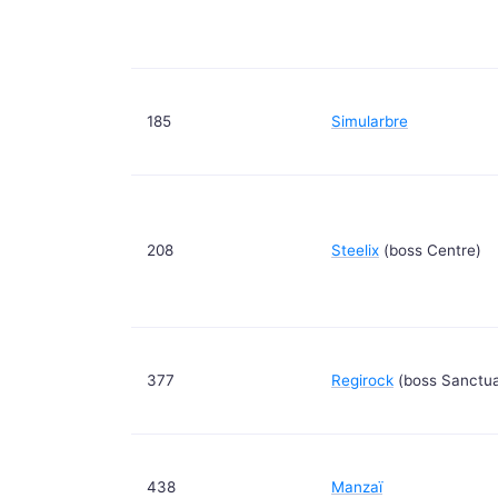
185
Simularbre
208
Steelix
(boss Centre)
377
Regirock
(boss Sanctua
438
Manzaï