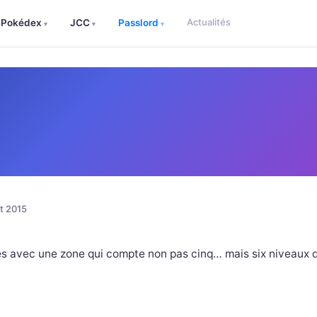
Actualités
Pokédex
JCC
Passlord
▾
▾
▾
et 2015
s avec une zone qui compte non pas cinq… mais six niveaux di