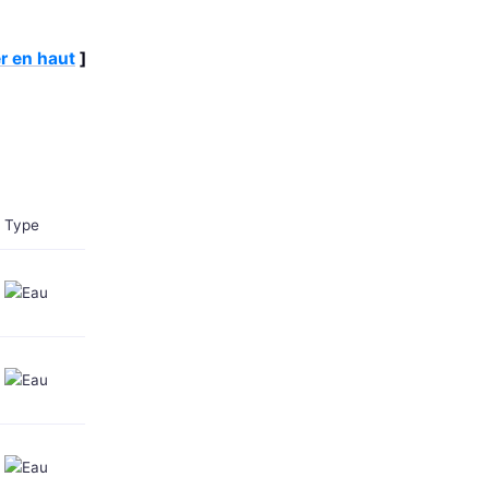
r en haut
]
Type