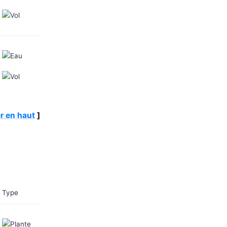
r en haut
]
Type