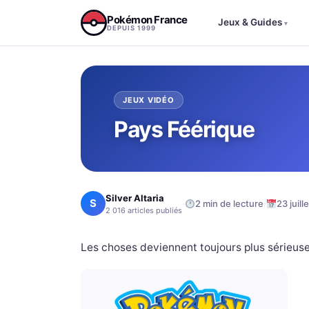
Aller au contenu
Pokémon France
Jeux & Guides
▾
DEPUIS 1999
JEUX VIDÉO
Pays Féérique
Silver Altaria
S
·
·
2 min de lecture
23 juill
2 016 articles publiés
Les choses deviennent toujours plus sérieuse